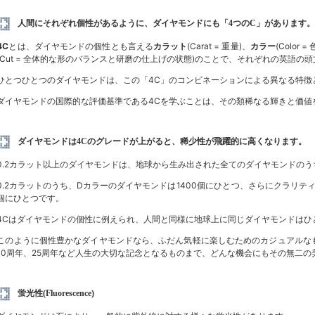
人間にそれぞれ個性があるように、ダイヤモンドにも「4つのC」があります
4C
とは、ダイヤモンドの個性とも言える
カラット
(Carat = 重量)、
カラー
(Color =
(Cut = 全体的な形のバランスと研磨の仕上げの状態)のことで、それぞれの英語
ひとつひとつのダイヤモンドは、この「4C」のコンビネーションによる異なる特徴
ダイヤモンドの国際的な評価基準である4Cを学ぶことは、その類稀なる輝きと価値
ダイヤモンドは4Cのグレードが上がると、稀少性が飛躍的に高くなります。
0.2カラット以上のダイヤモンドは、地球から生み出された全てのダイヤモンドのう
0.2カラットのうち、Dカラーのダイヤモンドは1400個にひとつ、さらにクラリティが
個にひとつです。
4Cはダイヤモンドの個性に例えられ、人間と同様に地球上に同じダイヤモンドはひ
このように個性豊かなダイヤモンドなら、ふだん気軽に楽しむためのカジュアルな
10周年、25周年など人生の大切な記念となるものまで、どんな機会にもその無二の
蛍光性(Fluorescence)