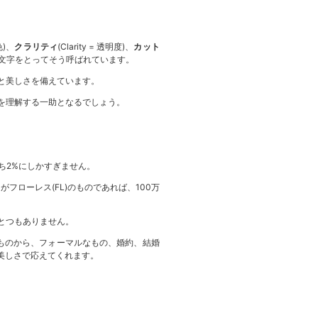
。
 色)、
クラリティ
(Clarity = 透明度)、
カット
の頭文字をとってそう呼ばれています。
と美しさを備えています。
を理解する一助となるでしょう。
ち2%にしかすぎません。
フローレス(FL)のものであれば、100万
とつもありません。
ものから、フォーマルなもの、婚約、結婚
美しさで応えてくれます。