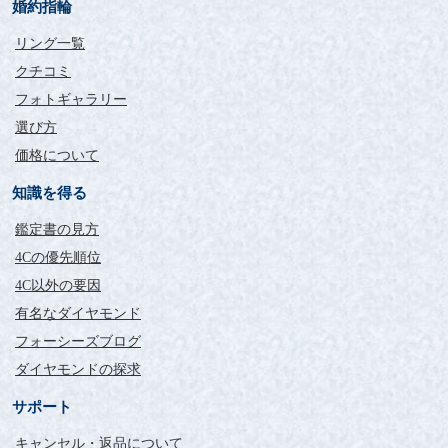
婚約指輪
リング一覧
クチコミ
フォトギャラリー
選び方
価格について
知識を得る
鑑定書の見方
4Cの優先順位
4C以外の要因
有名なダイヤモンド
フォーシーズブログ
ダイヤモンドの探求
サポート
キャンセル・返品について