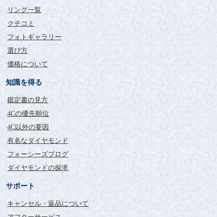
リング一覧
クチコミ
フォトギャラリー
選び方
価格について
知識を得る
鑑定書の見方
4Cの優先順位
4C以外の要因
有名なダイヤモンド
フォーシーズブログ
ダイヤモンドの探求
サポート
キャンセル・返品について