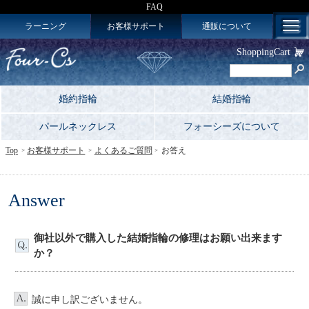
FAQ
ラーニング
お客様サポート
通販について
ShoppingCart
婚約指輪
結婚指輪
パールネックレス
フォーシーズについて
Top
お客様サポート
よくあるご質問
お答え
Answer
御社以外で購入した結婚指輪の修理はお願い出来ます
か？
誠に申し訳ございません。