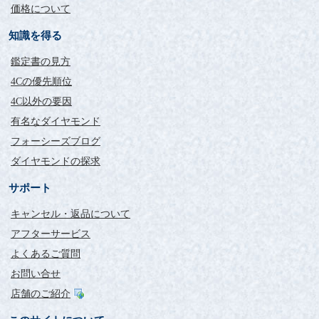
価格について
知識を得る
鑑定書の見方
4Cの優先順位
4C以外の要因
有名なダイヤモンド
フォーシーズブログ
ダイヤモンドの探求
サポート
キャンセル・返品について
アフターサービス
よくあるご質問
お問い合せ
店舗のご紹介