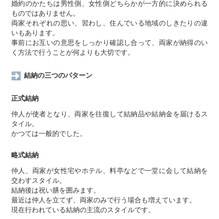
婚約のかたちは男性側、女性側どちらかが一方的に決められる
ものではありません。
両家それぞれの思い、習わし、住んでいる地域のしきたりの違
いもあります。
事前にお互いの意思をしっかり確認し合って、両家が納得のい
く方法で行うことが何よりも大切です。
結納の三つのパターン
正式結納
仲人が使者となり、両家を往復して結納品や結納金を届けるス
タイル。
かつては一般的でした。
略式結納
仲人、両家が女性宅やホテル、料亭などで一堂に会して結納を
交わすスタイル。
結納後は祝い膳を囲みます。
最近は仲人を立てず、両家のみで行う場合も増えています。
現在行われている結納の主流のスタイルです。