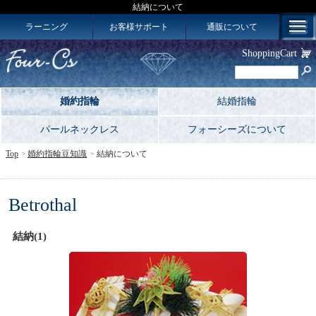
結納について
ラーニング
お客様サポート
通販について
ShoppingCart
婚約指輪
結婚指輪
パールネックレス
フォーシーズについて
Top
婚約指輪豆知識
結納について
Betrothal
結納(1)