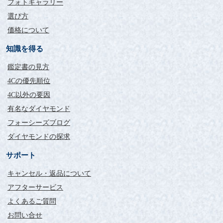
フォトギャラリー
選び方
価格について
知識を得る
鑑定書の見方
4Cの優先順位
4C以外の要因
有名なダイヤモンド
フォーシーズブログ
ダイヤモンドの探求
サポート
キャンセル・返品について
アフターサービス
よくあるご質問
お問い合せ