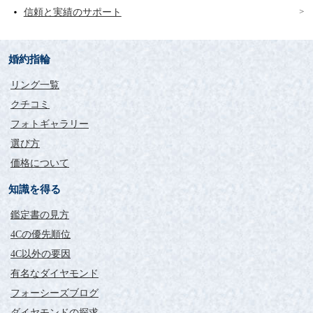
信頼と実績のサポート
婚約指輪
リング一覧
クチコミ
フォトギャラリー
選び方
価格について
知識を得る
鑑定書の見方
4Cの優先順位
4C以外の要因
有名なダイヤモンド
フォーシーズブログ
ダイヤモンドの探求