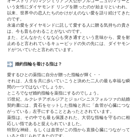
オーストリアのマクシミリアン大公がブルゴーニュのマリーと
いう女性にダイヤモンド リングを贈ったのが始まりといわれ、
以来、世界中の恋人たちのかけがえのない愛を語り続けてきた
のです。
永遠の愛をダイヤモンドに託して愛する人に贈る気持ちの貴さ
は、今も昔もかわることがないのです。
また、どんなかたくなな心も突き通すという意味から、愛を射
止めると言われているキューピッドの矢の先には、ダイヤモン
ドがついていたと言われています。
婚約指輪を着ける指は？
愛するひとの薬指に自分が贈った指輪が輝く・・
それは、人生を共に歩いていこうと決めた二人の最も幸福な瞬
間の一つではないでしょうか。
ところでなぜ婚約指輪を薬指にするのでしょう。
15世紀、ルクレチアボルジアとジョバンニスフォルツァの結婚
契約書には、貴石をセットした指輪と共に「血管が心臓につな
がっている」左手にすることとあったとされています。
薬指は、その中でも最も保護された、大切な指輪を守るのに相
応しい指であると捉えられていました。
特別な神経、もしくは血管がこの指から直接心臓につながって
いると信じられてきたのです。