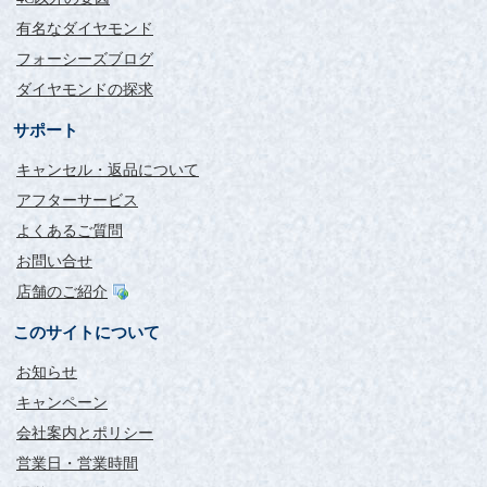
ダイヤモンドに関して全く素人でした、いろいろなサイトを検
有名なダイヤモンド
索し、勉強しながらここにたどりつきました。
フォーシーズブログ
高額な買い物なので、ネットは不安もありましたがホームペー
ジがわかりやすく、安心感がもてました。
ダイヤモンドの探求
また、私のひとつひとつの質問にとても迅速に、ご丁寧に対応
してくださったこと。
サポート
ありがとうございます。
キャンセル・返品について
このセッティング枠と1カラットのダイヤの写真がなかったた
め、合うかどうか心配しておりました。
アフターサービス
しかし、実際拝見すると本当にこの枠は大粒のダイヤをひきた
よくあるご質問
てます。
曲線が作り出すやわらかく可憐なイメージと混じりけのない清
お問い合せ
く白く輝くダイヤを愛する妻に贈ることができる幸せを感謝し
店舗のご紹介
ています。
どうもありがとうございました。
このサイトについて
お知らせ
石がより大きく見えます。
キャンペーン
評価：
会社案内とポリシー
神奈川県 SI様
営業日・営業時間