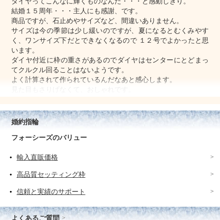
ダイヤってこんなに輝くものなんだ・・・と感動しきり。
結婚１５周年・・・主人にも感謝、です。
商品ですが、石止めやサイズなど、間違いありません。
サイズは今の季節は少し緩いのですが、夏になるとむくみやす
く、ワンサイズ下だとできなくなるので １２号でよかったと思
います。
ダイヤ付近に枠の重さがあるのでダイヤはセンターにとどまっ
てクルクル回ることはないようです。
よく計算されて作られているんだなあと感心します。
見た目もさりげなくて、おしゃれです。
改めまして、この度はすてきなリングを作っていただいて本当
にありがとうございました。
大切にしていきます。
婚約指輪
また、アフターケアでお世話になると思います。
フォーシーズのバリュー
今後ともよろしくお願いします。
輸入直販価格
二人で外出する時には必ず
つけています。
高品質セッティング枠
信頼と実績のサポート
評価：
大阪府 NM様
よくあるご質問