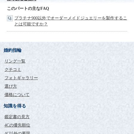
彼女へのエンゲージリングで購入しました。
このパートの主なFAQ
彼女がこだわったダイヤモンドに、二人でリング枠を選び、納
得のいくリングに仕上がりました。
プラチナ900以外でオーダーメイドジュエリーを製作するこ
特に太陽光の下で指を動かす度に綺麗に輝いて、とても満足し
とは可能ですか？
ています。
彼女もとても喜んでくれ、二人で外出する時には必ずつけてい
ます。
実際に店頭に出向いて決めた際も、丁寧な対応で、安心できま
婚約指輪
した。
またプロポーズした12/24にリングの写真をアップしてくれたと
リング一覧
いう配慮にも感激です。
結婚一周年記念に、ネックレスをプレゼントする予定ですが、
クチコミ
次回も是非利用したい思っております。
フォトギャラリー
選び方
ダイヤの輝きに見とれてお
ります。
価格について
知識を得る
評価：
鑑定書の見方
沖縄県 TK様
4Cの優先順位
本日受け取りました。
初めてみる１カラットのダイヤの輝きに見とれております。
4C以外の要因