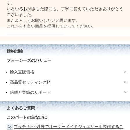
す。
いろいろお聞きした際にも、丁寧に答えていただきありがとう
ございました。
またよろしくお願いしたいと思います。
これからも良い商品を提供していってください。
購入後もふまえて任せて安
心です。
婚約指輪
評価：
フォーシーズのバリュー
奈良県 YS様
輸入直販価格
たいへん御丁寧な対応ありがとう御座いました。
高品質セッティング枠
当初の納期日より５日も早く婚約指輪が仕上がり、ブライダル
用の梱包ケースも木製の貴賓ある物で、ただただビックリと感
信頼と実績のサポート
激でした。
ま～、私が着ける物ではないのですが嬉しかったです。
メールや御電話での対応もしっかりしておられるので、購入後
よくあるご質問
もふまえて任せて安心です。
このパートの主なFAQ
プラチナ900以外でオーダーメイドジュエリーを製作するこ