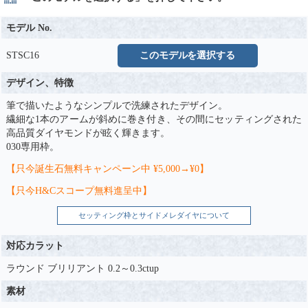
モデル No.
STSC16
このモデルを選択する
デザイン、特徴
筆で描いたようなシンプルで洗練されたデザイン。
繊細な1本のアームが斜めに巻き付き、その間にセッティングされた
高品質ダイヤモンドが眩く輝きます。
030専用枠。
【只今誕生石無料キャンペーン中 ¥5,000→¥0】
【只今H&Cスコープ無料進呈中】
セッティング枠とサイドメレダイヤについて
対応カラット
ラウンド ブリリアント 0.2～0.3ctup
素材