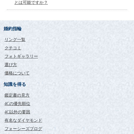
とは可能ですか？
婚約指輪
リング一覧
クチコミ
フォトギャラリー
選び方
価格について
知識を得る
鑑定書の見方
4Cの優先順位
4C以外の要因
有名なダイヤモンド
フォーシーズブログ