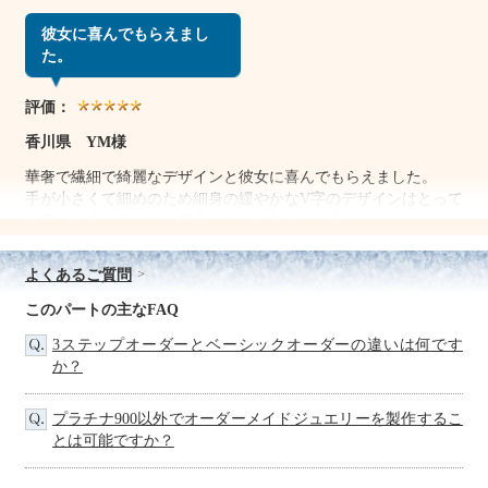
彼女に喜んでもらえまし
た。
評価：
香川県 YM様
華奢で繊細で綺麗なデザインと彼女に喜んでもらえました。
手が小さくて細めのため細身の緩やかなV字のデザインはとって
も良く似合っていて、満足していただけました。
元々婚約指輪はいらないと言われていましたが、男のけじめと
して受け取ってほしいと、サプライズで贈らせてもらったとこ
よくあるご質問
ろ泣いて喜んでくれました。
海外遠距離中という都合上会うための費用もかかるため、予算
このパートの主なFAQ
をあまり多くすることができませんでした。
3ステップオーダーとベーシックオーダーの違いは何です
それでも一生に一度のことですから妥協は余りしたくないと思
か？
いながら探していたところフォーシーズさんに行き着きまし
た。
フォーシーズさんのおかげで本当に良いものを、満足のいくも
プラチナ900以外でオーダーメイドジュエリーを製作するこ
のを用意することができました。
とは可能ですか？
また記念日等の贈り物をする際には、お世話になりたいと思い
ます。