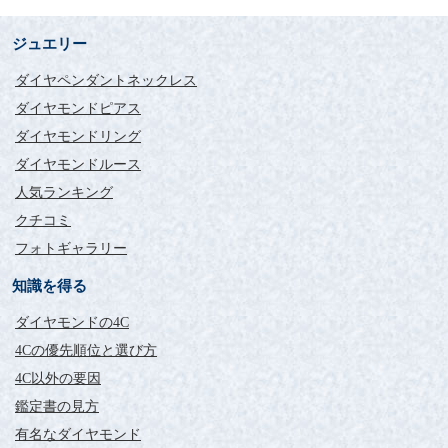
これからもお付き合いよろ
ジュエリー
しくお願いします。
ダイヤペンダントネックレス
評価：
ダイヤモンドピアス
ダイヤモンドリング
福岡県 YN様
ダイヤモンドルース
エンゲージリングを購入させていただきました。
インターネットでの購入ということで不安もありましたが、届
人気ランキング
いた指輪を見て全て吹き飛びました。
クチコミ
彼女もとても喜んでくれましたし、言うことなし。
フォトギャラリー
アフターサービスもしっかりしていますし、これからもお付き
合いよろしくお願いします。
知識を得る
ダイアモンドということに
ダイヤモンドの4C
とても喜んでくれました。
4Cの優先順位と選び方
4C以外の要因
評価：
鑑定書の見方
茨城県 K&N様
有名なダイヤモンド
わたしは大学院生で金銭的に余裕がなく、有名ブランドには到