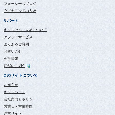
フォーシーズブログ
底手を出せる状況にありませんでした。
それでも、節目に際してなんとかしたい。
ダイヤモンドの探求
そんな時にFour-Csさんを知りました。
作ったリングはシンプルでカラットも大きくありませんが、彼
サポート
女はそれでもダイアモンドということにとても喜んでくれまし
キャンセル・返品について
た。
応対も丁寧で発送も期日前に届き、Four-Csさんにお願いしてよ
アフターサービス
かったと思いました。
よくあるご質問
いつかまた指輪を贈る機会があればまた利用したいです。
ありがとうございました。
お問い合せ
会社情報
グレードが絞られていて選
店舗のご紹介
びやすかったです。
このサイトについて
評価：
お知らせ
東京都 MH様
キャンペーン
初めて利用させていただきました。
会社案内とポリシー
ダイヤモンドはグレード選びで悩むのですが、あらかじめお勧
めのグレードが絞られていて選びやすかったです。
営業日・営業時間
届いたリングは想像以上に輝いており、注文して本当に良かっ
運営サイト