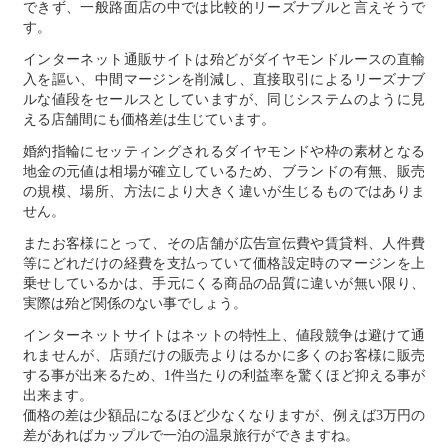
できず、一般路面店の中では比較的リーズナブルと言えそうで
す。
インターネット通販サイトは殆どがダイヤモンドルースの直輸
入を謳い、中間マージンを削減し、直接取引によるリーズナブ
ルな値段をセールスとしていますが、同じシステムのように見
える店舗間にも価格差は生じています。
婚約指輪にセッティングされるダイヤモンドや枠の素材となる
地金の元値は相場が確立しているため、ブランドの有無、販売
の規模、場所、方法により大きく違いが生じるものではありま
せん。
またお客様にとって、その店舗が広告宣伝費や賃貸料、人件費
等にどれだけの経費を支払っていて価格設定時のマージンを上
乗せしているかは、手元にくる商品の品質に違いが無い限り、
実際は殆ど関係のない事でしょう。
インターネットサイトはネットの特性上、値段競争は避けて通
れませんが、店頭だけの販売よりはるかに多くのお客様に販売
する事が出来るため、1件当たりの利益率を驚くほど抑える事が
出来ます。
価格の差は少額品になるほど少なくなりますが、例えば3万円の
差があればカップルで一泊の温泉旅行ができますね。