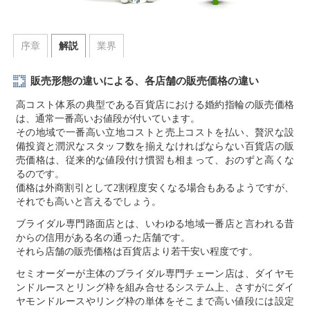
序章
解説
業界
販売形態の違いによる、各店舗の販売価格の違い
高コスト体系の典型である百貨店における婚約指輪の販売価格
は、通常一番高いお値段が付いています。
その地域で一番高い立地コストと売上コストを払い、贅沢な設
備投資と潤沢なスタッフ数を揃えなければならない百貨店の販
売価格は、従来的な値段付け慣習も相まって、おのずと高くな
るのです。
価格は外商割引として2割程度安くなる場合もあるようですが、
それでも高いと言えるでしょう。
ブライダル専門路面店とは、いわゆる地域一番店と言われる昔
からの信用がある名の通った店舗です。
それら店舗の販売価格は百貨店より若干安い程度です。
セミオーダーが主体のブライダル専門チェーン店は、ダイヤモ
ンドルースとリング枠を組み合せるシステム上、さすがにダイ
ヤモンドルースやリング枠の単体をそこまで高い値段には設定