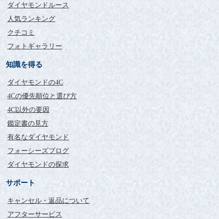
ダイヤモンドルース
人気ランキング
クチコミ
フォトギャラリー
知識を得る
ダイヤモンドの4C
4Cの優先順位と選び方
4C以外の要因
鑑定書の見方
有名なダイヤモンド
フォーシーズブログ
ダイヤモンドの探求
サポート
キャンセル・返品について
アフターサービス