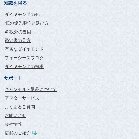
知識を得る
ダイヤモンドの4C
4Cの優先順位と選び方
4C以外の要因
鑑定書の見方
有名なダイヤモンド
フォーシーズブログ
ダイヤモンドの探求
サポート
キャンセル・返品について
アフターサービス
よくあるご質問
お問い合せ
会社情報
店舗のご紹介