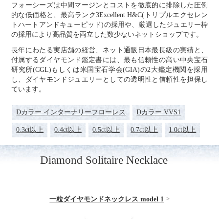
フォーシーズは中間マージンとコストを徹底的に排除した圧倒
的な低価格と、最高ランク3Excellent H&C(トリプルエクセレン
トハートアンドキューピッド)の採用や、厳選したジュエリー枠
の採用により高品質を両立した数少ないネットショップです。
長年にわたる実店舗の経営、
ネット通販日本最長級の実績と、
付属するダイヤモンド鑑定書には、最も信頼性の高い中央宝石
研究所(CGL)もしくは米国宝石学会(GIA)の2大鑑定機関を採用
し、ダイヤモンドジュエリーとしての透明性と信頼性を担保し
ています。
Dカラー インターナリーフローレス
Dカラー VVS1
0.3ct以上
0.4ct以上
0.5ct以上
0.7ct以上
1.0ct以上
Diamond Solitaire Necklace
一粒ダイヤモンドネックレス model 1