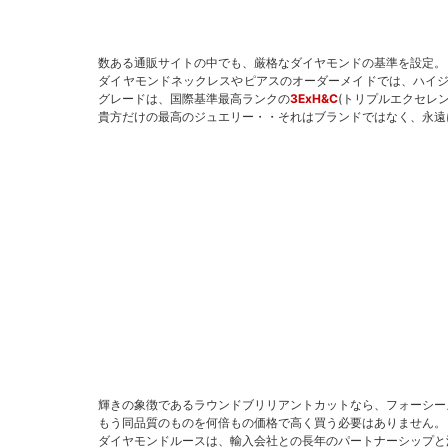
数ある通販サイトの中でも、厳格なダイヤモンドの基準を設定。
ダイヤモンドネックレスやピアスのオーダーメイドでは、ハイ
グレードは、国際基準最高ランクの
3ExH&C
(トリプルエクセレ
貴方だけの最高のジュエリー・・それはブランドではなく、永遠
輝きの象徴であるラウンドブリリアントカットなら、フォーシー
もう同品質のものを何倍もの価格で高く買う必要はありません。
ダイヤモンドルースは、輸入会社との長年のパートナーシップと