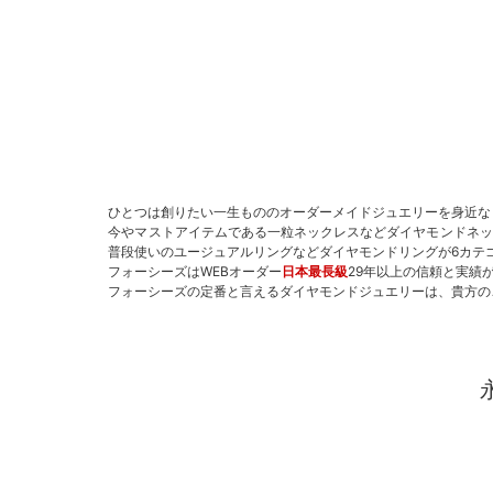
ひとつは創りたい一生もののオーダーメイドジュエリーを身近な
今やマストアイテムである一粒ネックレスなどダイヤモンドネッ
普段使いのユージュアルリングなどダイヤモンドリングが6カテ
フォーシーズはWEBオーダー
日本最長級
29年以上の信頼と実績
フォーシーズの定番と言えるダイヤモンドジュエリーは、貴方の