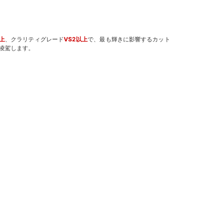
上
、クラリティグレード
VS2以上
で、最も輝きに影響するカット
凌駕します。
。