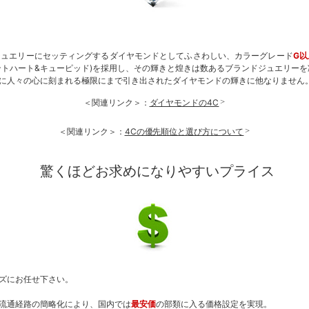
ジュエリーにセッティングするダイヤモンドとしてふさわしい、カラーグレード
G以
ントハート&キューピッド)を採用し、その輝きと煌きは数あるブランドジュエリーを
に人々の心に刻まれる極限にまで引き出されたダイヤモンドの輝きに他なりません
＜関連リンク＞：
ダイヤモンドの4C
＜関連リンク＞：
4Cの優先順位と選び方について
驚くほどお求めになりやすいプライス
ズにお任せ下さい。
流通経路の簡略化により、国内では
最安価
の部類に入る価格設定を実現。