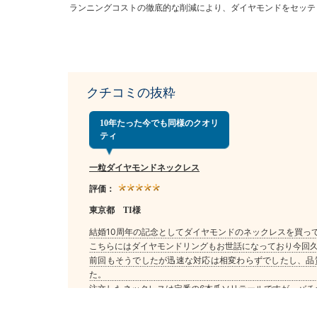
ランニングコストの徹底的な削減により、ダイヤモンドをセッテ
クチコミの抜粋
10年たった今でも同様のクオリ
ティ
一粒ダイヤモンドネックレス
評価：
東京都 TI様
結婚10周年の記念としてダイヤモンドのネックレスを買っ
こちらにはダイヤモンドリングもお世話になっており今回久
前回もそうでしたが迅速な対応は相変わらずでしたし、品
た。
注文したネックレスは定番の6本爪ソリテールですが、バチ
おかげでトリプルエクセレントのダイヤモンドの輝きが非
そう何度も購入できませんがいざダイヤモンドジュエリー