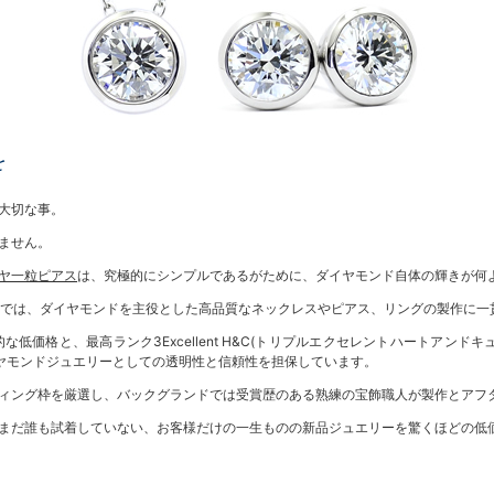
を
大切な事。
ません。
ヤ一粒ピアス
は、究極的にシンプルであるがために、ダイヤモンド自体の輝きが何
ドでは、ダイヤモンドを主役とした高品質なネックレスやピアス、リングの製作に一
価格と、最高ランク3Excellent H&C(トリプルエクセレントハートアン
、ダイヤモンドジュエリーとしての透明性と信頼性を担保しています。
ィング枠を厳選し、バックグランドでは受賞歴のある熟練の宝飾職人が製作とアフ
まだ誰も試着していない、お客様だけの一生ものの新品ジュエリーを驚くほどの低