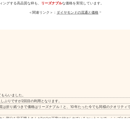
ィングする高品質な枠も、
リーズナブル
な価格を実現しています。
＜関連リンク＞：
ダイヤモンドの流通と価格
てもらいました。
しぶりですが2回目の利用となります。
質は折り紙つきで価格はリーズナブル！と、10年たった今でも同様のクオリティ
カン部分を宝石職人さんが1つ1つ丁寧に付けられているということで、シンプルな
常に目立ちます。
を購入するというときには、やはりフォーシーズさんを選ぶことになると思います。