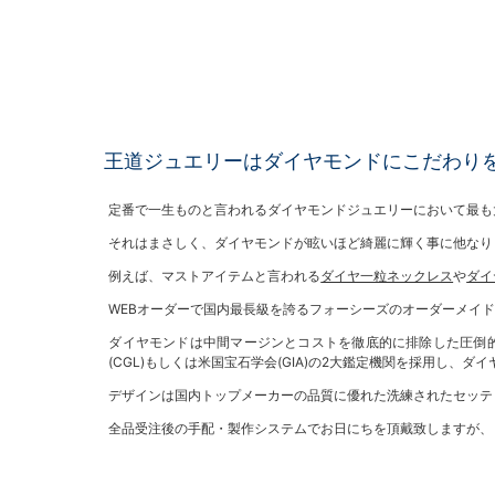
王道ジュエリーはダイヤモンドにこだわり
定番で一生ものと言われるダイヤモンドジュエリーにおいて最も
それはまさしく、ダイヤモンドが眩いほど綺麗に輝く事に他なり
例えば、マストアイテムと言われる
ダイヤ一粒ネックレス
や
ダイ
WEBオーダーで国内最長級を誇るフォーシーズのオーダーメイ
ダイヤモンドは中間マージンとコストを徹底的に排除した圧倒的な低
(CGL)もしくは米国宝石学会(GIA)の2大鑑定機関を採用し
デザインは国内トップメーカーの品質に優れた洗練されたセッテ
全品受注後の手配・製作システムでお日にちを頂戴致しますが、