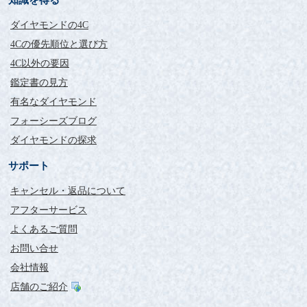
知識を得る
ダイヤモンドの4C
4Cの優先順位と選び方
4C以外の要因
鑑定書の見方
有名なダイヤモンド
フォーシーズブログ
ダイヤモンドの探求
サポート
キャンセル・返品について
アフターサービス
よくあるご質問
お問い合せ
会社情報
店舗のご紹介