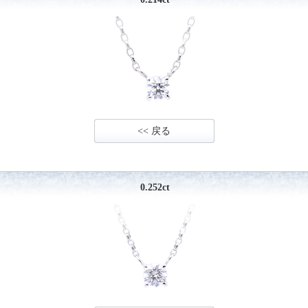
<< 戻る
0.252ct