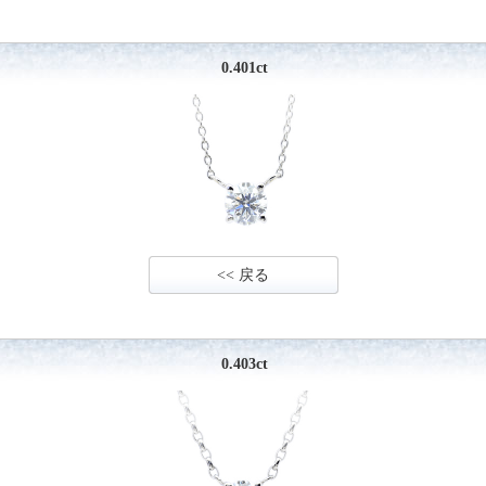
0.401ct
<< 戻る
0.403ct