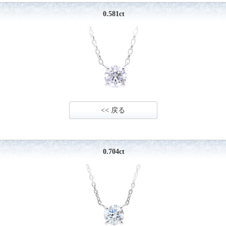
0.581ct
<< 戻る
0.704ct