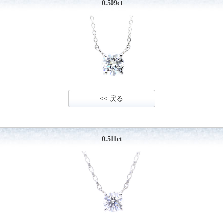
0.509ct
<< 戻る
0.511ct