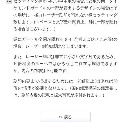
セッティング枠が6本爪や4本爪の場合爪と爪の間、ダイ
ヤモンドガードルの一部が露出するデザインの場合はそ
の場所に、極力レーザー刻印が隠れない様セッティング
致します。(スペースと文字数の関係上、稀に一部が隠れ
る場合はございます。)
逆にガードル全周が隠れるタイプ(例えば伏せこみ等)の
場合、レーザー刻印は隠れてしまいます。
また、レーザー刻印は非常に小さい文字列であるため、
10倍程度のルーペではかろうじて存在は確認できます
が、内容の判別は不可能です。
刻印内容まで把握するためには、20倍以上(出来れば30
倍)の倍率が必要となります。 (国内鑑定機関の鑑定書に
は、刻印内容の記載と拡大写真が添付されます。)
<< 戻る