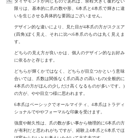
ダイヤモンドが同じものであれば、余程大きく覆わない
限りは、基本的に爪の数や形、6本爪と4本爪で輝きに違
いを生じさせる具体的な要因はございません。
デザイン的な違いにより、見た目が4本爪の方がスクエア
(四角)ぽく見え、それに比べ6本爪のものは丸く見えま
す。
どちらの見え方が良いかは、個人のデザイン的なお好み
に依るかと存じます。
どちらが輝くかではなく、どちらが目立つかという意味
合いでは、爪数は関係なく爪の高さの高いもの(全般的に
4本爪の方がほんの少しだけ高くなるものが多いです。)
の方が、やや目立つ様に思われます。
6本爪はベーシックでオールマイティ、4本爪はトラディ
ショナルでややフォーマルな印象を受けます。
強度や耐久性は、爪の数が多い事から物理的に6本爪の方
が有利だと思われがちですが、経験上4本爪と6本爪でほ
ぼ変わらないとお考えいただいて大丈夫です。