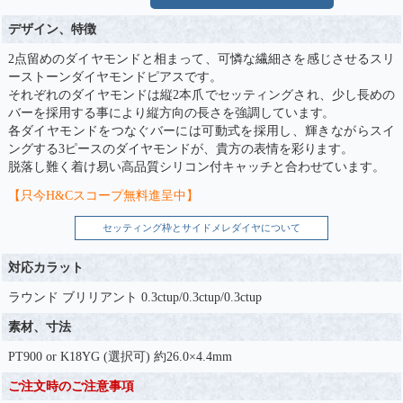
デザイン、特徴
2点留めのダイヤモンドと相まって、可憐な繊細さを感じさせるスリ
ーストーンダイヤモンドピアスです。
それぞれのダイヤモンドは縦2本爪でセッティングされ、少し長めの
バーを採用する事により縦方向の長さを強調しています。
各ダイヤモンドをつなぐバーには可動式を採用し、輝きながらスイ
ングする3ピースのダイヤモンドが、貴方の表情を彩ります。
脱落し難く着け易い高品質シリコン付キャッチと合わせています。
【只今H&Cスコープ無料進呈中】
セッティング枠とサイドメレダイヤについて
対応カラット
ラウンド ブリリアント 0.3ctup/0.3ctup/0.3ctup
素材、寸法
PT900 or K18YG (選択可) 約26.0×4.4mm
ご注文時のご注意事項