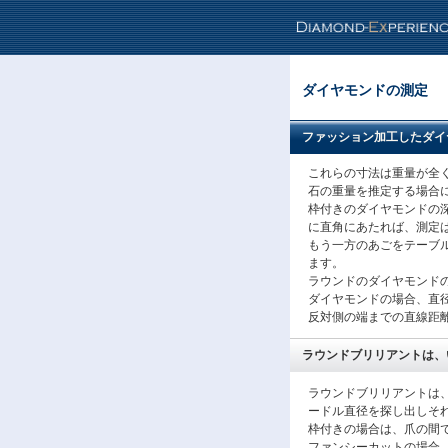
ダイヤモンドの測定
ファッション加工したダイ
これらの寸法は重量が全
石の重量を推定する場合
枠付きのダイヤモンドの
に直角にあたれば、測定
もう一方のあごをテーブ
ます。
ラウンドのダイヤモンドの
ダイヤモンドの場合、直
反対側の端までの直線距
ラウンドブリリアントは、
ラウンドブリリアントは
ードル直径を探し出しそ
枠付きの場合は、爪の間
ファンシーカットの場合