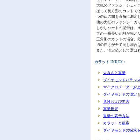
大抵のファンシーシェイ
従って長方形のカットで
つの辺の間を直角に測定
他の大抵のファンシーカ
しかしハートの場合は、
プの一番長い距離が幅と
三角形のカットの場合、
辺の長さが全て同じ場合
また、測定値として選ば
カラット INDEX：
大きさと重量
ダイヤモンドバラン
マイクロメーターお
ダイヤモンドの測定
(
危険および災害
重量推定
重量の表示方法
カラットと顧客
ダイヤモンドの探求