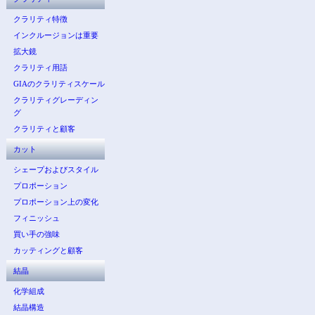
クラリティ特徴
インクルージョンは重要
拡大鏡
クラリティ用語
GIAのクラリティスケール
クラリティグレーディン
グ
クラリティと顧客
カット
シェープおよびスタイル
プロポーション
プロポーション上の変化
フィニッシュ
買い手の強味
カッティングと顧客
結晶
化学組成
結晶構造