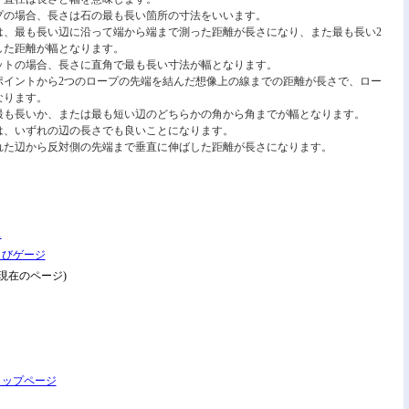
プの場合、長さは石の最も長い箇所の寸法をいいます。
は、最も長い辺に沿って端から端まで測った距離が長さになり、また最も長い2
した距離が幅となります。
ットの場合、長さに直角で最も長い寸法が幅となります。
ポイントから2つのロープの先端を結んだ想像上の線までの距離が長さで、ロー
なります。
最も長いか、または最も短い辺のどちらかの角から角までが幅となります。
は、いずれの辺の長さでも良いことになります。
れた辺から反対側の先端まで垂直に伸ばした距離が長さになります。
ス
よびゲージ
現在のページ)
トップページ