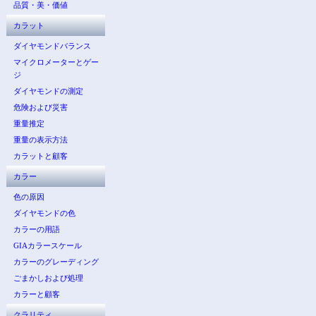
品質・美・価値
カラット
ダイヤモンドバランス
マイクロメーターとゲー
ジ
ダイヤモンドの測定
危険および災害
重量推定
重量の表示方法
カラットと顧客
カラー
色の原因
ダイヤモンドの色
カラーの用語
GIAカラースケール
カラーのグレーディング
ごまかしおよび処理
カラーと顧客
クラリティ