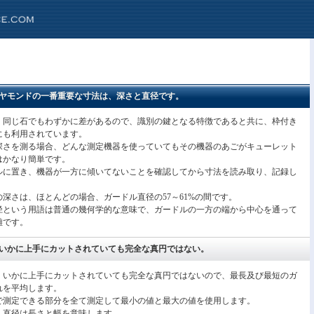
ヤモンドの一番重要な寸法は、深さと直径です。
く同じ石でもわずかに差があるので、識別の鍵となる特徴であると共に、枠付き
にも利用されています。
深さを測る場合、どんな測定機器を使っていてもその機器のあごがキューレット
はかなり簡単です。
ルに置き、機器が一方に傾いてないことを確認してから寸法を読み取り、記録し
深さは、ほとんどの場合、ガードル直径の57～61%の間です。
径という用語は普通の幾何学的な意味で、ガードルの一方の端から中心を通って
離です。
いかに上手にカットされていても完全な真円ではない。
、いかに上手にカットされていても完全な真円ではないので、最長及び最短のガ
れを平均します。
で測定できる部分を全て測定して最小の値と最大の値を使用します。
、直径は長さと幅を意味します。