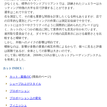
少なくとも、標準のラウンドブリリアントでは、訓練されたジュエラーはカ
ッティング特徴の大半を目で評価することができます。
通常はこれで十分です。
石を測定して、その最も重要な関係を計算したくなる時もありますが、店で
の日常的な選別とグレーディングの作業には測定近似値で十分です。
カットにはカラーやクラリティのように国際的に認められたグレードはな
く、カットのいくつかの観点に関して業界内でも意見が分かれています。
連邦取引委員会でさえ、ダイヤモンドの他の品質表示における厳密さとを比
較すると曖昧です。
しかし、外観へのメイクの影響は明白です。
曖昧なのは、影響が多数の要素の相互作用によるからで、個々に見ると評価
は困難であるが、全体としての影響は大きいのです。
そして長い研究の末、2006年にGIAが新しいカットグレーディングシステム
を発表しました。
カット INDEX：
カット - 最後のC
(現在のページ)
シェープおよびスタイル
プロポーション
プロポーション上の変化
フィニッシュ