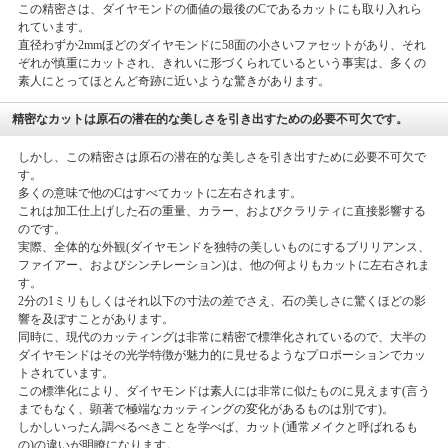
この精密さは、ダイヤモンドの価値の最後のCであるカットにも取り入れら
れています。
直径わずか2mmほどのダイヤモンドに58面の小さいファセットがあり、それ
ぞれが慎重にカットされ、きれいに形づくられているという事実は、多くの
素人にとってほとんど奇跡に近いような驚きがあります。
精密なカットは原石の潜在的な美しさを引き出すための必要不可欠です。
しかし、この精密さは原石の潜在的な美しさを引き出すために必要不可欠で
す。
多くの意味で他のCはすべてカットに左右されます。
これは加工仕上げした石の重量、カラー、およびクラリティに直接影響する
のです。
実際、全体的な外観(ダイヤモンドを独特の美しいものにするブリリアンス、
ファイアー、およびシンチレーション)は、他の何よりもカットに左右されま
す。
2分の1ミリもしくはそれ以下の寸法の差でさえ、石の美しさに驚くほどの影
響を及ぼすことがあります。
同時に、現代のカッティングは非常に精密で標準化されているので、大半の
ダイヤモンドはその光学特徴が魅力的に見せるようなプロポーションでカッ
トされています。
この標準化により、ダイヤモンドは素人には非常に似たものに見えます(言う
までもなく、顕著で極端なカッティングの変化があるものは別です)。
しかしいったん調べるべきことを学べば、カット(通常メイクと呼ばれるも
の)の違いが明瞭になります。