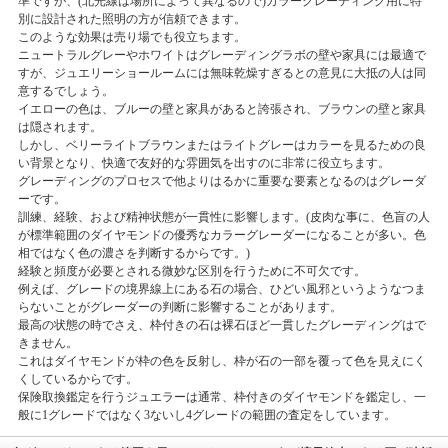
準ですが、(北光線は場所によって異なるので)カラーグレーディング用に特
別に設計された照明の方が信頼できます。
このような効果は売り場でも役立ちます。
ニュートラルグレーやホワイトはグレーディングラボの壁や家具には最適で
すが、ジュエリーショールームには無味乾燥すぎるとの意見に大抵の人は同
意するでしょう。
イエローの色は、ブルーの壁と家具があると誇張され、ブラウンの壁と家具
は隠されます。
しかし、ベリーライトブラウンまたはライトグレーはカラーを見るための良
い背景となり、快適で友好的な雰囲気を出すのに非常に役立ちます。
グレーディングのプロセスで他よりはるかに重要な要素となるのはグレーダ
ーです。
訓練、経験、および精神状態が一貫性に影響します。(皮肉な事に、色盲の人
が標準範囲のダイヤモンドの優秀なカラーグレーダーになることが多い。色
相ではなく色の濃さを判断するからです。)
経験と頻度が必要とされる微妙な区別を行うために不可欠です。
例えば、グレードの境界線上にある石の場合、ひどい風邪というようなつま
らないことがグレーダーの判断に影響することがあります。
最高の状態の時でさえ、枠付きの石は裸石ほど一貫したグレーディングはで
きません。
これはダイヤモンドが枠の色を反射し、枠が石の一部を覆って色を見えにく
くしているからです。
保険取換鑑定を行うジュエラーは通常、枠付きのダイヤモンドを鑑定し、一
般に1グレードではなく3ないし4グレードの範囲の査定をしています。