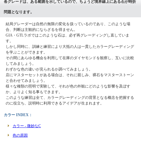
各グレードは、ある範囲を示しているので、ちょうど境界線上にある石が時折
問題となります。
結局グレーダーは自然の無限の変化を扱っているのであり、このような場
合、判断は主観的にならざるを得ません。
GIA・GTLラボではこのような石は、必ず再グレーディングし直していま
す。
しかし同時に、訓練と練習により大抵の人は一貫したカラーグレーディング
を学ぶことができます。
その間にあらゆる機会を利用して在庫のダイヤモンドを観察し、互いに比較
してみましょう。
わずかな色の違いが見られるか調べてみましょう。
店にマスターセットがある場合は、それに親しみ、裸石をマスターストーン
と合わせてみましょう。
様々な種類の照明で実験して、それが色の外観にどのような影響を及ぼす
か、よりよく知る事もできます。
このような練習は全て、カラーグレーディングの背景となる概念を把握する
のに役立ち、説明時に利用できるアイデアが生まれます。
カラー INDEX：
カラー - 微妙なC
色の原因