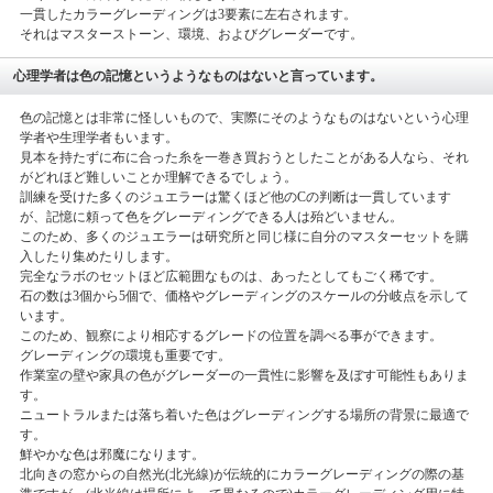
一貫したカラーグレーディングは3要素に左右されます。
それはマスターストーン、環境、およびグレーダーです。
心理学者は色の記憶というようなものはないと言っています。
色の記憶とは非常に怪しいもので、実際にそのようなものはないという心理
学者や生理学者もいます。
見本を持たずに布に合った糸を一巻き買おうとしたことがある人なら、それ
がどれほど難しいことか理解できるでしょう。
訓練を受けた多くのジュエラーは驚くほど他のCの判断は一貫しています
が、記憶に頼って色をグレーディングできる人は殆どいません。
このため、多くのジュエラーは研究所と同じ様に自分のマスターセットを購
入したり集めたりします。
完全なラボのセットほど広範囲なものは、あったとしてもごく稀です。
石の数は3個から5個で、価格やグレーディングのスケールの分岐点を示して
います。
このため、観察により相応するグレードの位置を調べる事ができます。
グレーディングの環境も重要です。
作業室の壁や家具の色がグレーダーの一貫性に影響を及ぼす可能性もありま
す。
ニュートラルまたは落ち着いた色はグレーディングする場所の背景に最適で
す。
鮮やかな色は邪魔になります。
北向きの窓からの自然光(北光線)が伝統的にカラーグレーディングの際の基