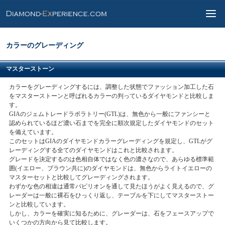
カラーのグレーディング
マスターストーン
カラーをグレーディングするには、調整した状態でファッション加工した石
をマスターストーンと呼ばれるカラーの判っているダイヤモンドと比較しま
す。
GIAのジェムトレードラボラトリー(GTL)は、無色から一般にファンシーと
認められているほど濃い石までを完全に順次規定したダイヤモンドのセット
を備えています。
このセットはGIAのダイヤモンドカラーグレーディングを規定し、GTLがグ
レーディングする全てのダイヤモンドはこれと比較されます。
グレードを決定するのは色相自体ではなく色の濃さなので、あらゆる標準範
囲(イエロー、ブラウン共に)のダイヤモンドは、無色からライトイエローの
マスターセットと比較してグレーディングされます。
わずかな色の相違は通常パビリオンを通して見たほうがよく見えるので、グ
レーダーは一般に裸石をひっくり返し、テーブルを下にしてマスターストー
ンと比較しています。
しかし、カラーを確実に知るために、グレーダーは、石をフェースアップで
いくつかの方向から見て比較します。