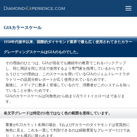
GIAカラースケール
1950年代後半以来、国際的ダイヤモンド業界で最も広く使用されてきたカラー
グレーディングスケールはGIAのものでした。
その理由のひとつは、GIAが現在でも継続中の教育でこれをバックアップ
し、同じ用語を同じ方法で使用するよう専門家を指導しているからです。
もうひとつの理由は、このスケールを用いているGIAのジェムトレードラボ
ラトリーの品質分析レポートが広く使用されているためです。
最後に、メディアに数多く登場しているので、消費者がこのシステムを知っ
ていることが多いためです。
GIAのカラースケールはD(無色)から始まりZ(ライトイエロー)までありま
す。
各文字グレードは特定の1色ではなく色の範囲を意味しています。
重量が0.25カラット未満の場合、EおよびFカラーのダイヤモンドは実質的に
無色に見え、これを一貫して判別できるのは経験豊富なグレーダーだけであ
り、しかも裸石に限られます。