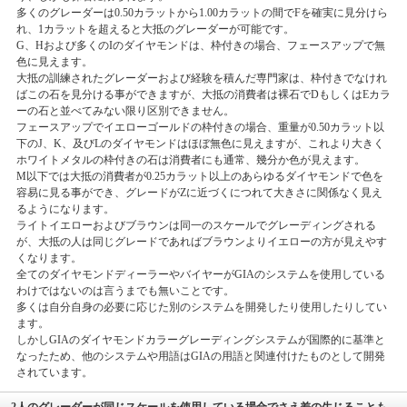
多くのグレーダーは0.50カラットから1.00カラットの間でFを確実に見分けら
れ、1カラットを超えると大抵のグレーダーが可能です。
G、Hおよび多くのIのダイヤモンドは、枠付きの場合、フェースアップで無
色に見えます。
大抵の訓練されたグレーダーおよび経験を積んだ専門家は、枠付きでなけれ
ばこの石を見分ける事ができますが、大抵の消費者は裸石でDもしくはEカラ
ーの石と並べてみない限り区別できません。
フェースアップでイエローゴールドの枠付きの場合、重量が0.50カラット以
下のJ、K、及びLのダイヤモンドはほぼ無色に見えますが、これより大きく
ホワイトメタルの枠付きの石は消費者にも通常、幾分か色が見えます。
M以下では大抵の消費者が0.25カラット以上のあらゆるダイヤモンドで色を
容易に見る事ができ、グレードがZに近づくにつれて大きさに関係なく見え
るようになります。
ライトイエローおよびブラウンは同一のスケールでグレーディングされる
が、大抵の人は同じグレードであればブラウンよりイエローの方が見えやす
くなります。
全てのダイヤモンドディーラーやバイヤーがGIAのシステムを使用している
わけではないのは言うまでも無いことです。
多くは自分自身の必要に応じた別のシステムを開発したり使用したりしてい
ます。
しかしGIAのダイヤモンドカラーグレーディングシステムが国際的に基準と
なったため、他のシステムや用語はGIAの用語と関連付けたものとして開発
されています。
2人のグレーダーが同じスケールを使用している場合でさえ差の生じることも