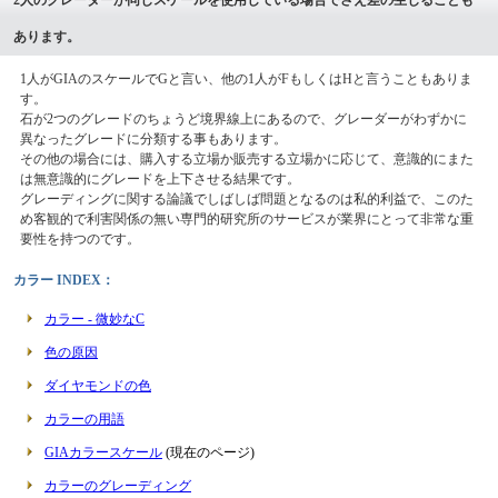
あります。
1人がGIAのスケールでGと言い、他の1人がFもしくはHと言うこともありま
す。
石が2つのグレードのちょうど境界線上にあるので、グレーダーがわずかに
異なったグレードに分類する事もあります。
その他の場合には、購入する立場か販売する立場かに応じて、意識的にまた
は無意識的にグレードを上下させる結果です。
グレーディングに関する論議でしばしば問題となるのは私的利益で、このた
め客観的で利害関係の無い専門的研究所のサービスが業界にとって非常な重
要性を持つのです。
カラー INDEX：
カラー - 微妙なC
色の原因
ダイヤモンドの色
カラーの用語
GIAカラースケール
(現在のページ)
カラーのグレーディング