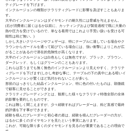
ティグレードを下げます。
インクルージョンの種類がクラリティグレードに影響を及ぼすこともありま
す。
大半のインクルージョンはダイヤモンドの耐久性には脅威を与えません。
(石が消費者に届くはるか以前に、カッティングおよび製造過程で既に大量の
熱や圧力を受けているので、単なる着用ではこれより手荒い扱いを受ける可
能性は殆ど無い。)
しかし大きいクリベージやフェザーは、特にテーブルに達している場合やク
ラウンからガードルを通って延びている場合には、強い衝撃によりこれが広
がることがあるので潜在的危険性が高くなります。
大半のインクルージョンは白色もしくは無色ですが、ブラック、ブラウン、
ダークレッド、もしくはグリーンのこともあります。
これらは言うまでも無く無色のインクルージョンより見えやすく、クラリテ
ィグレードを下げます(しかし奇妙な事に、テーブルの下の真中にある暗いイ
ンクルージョンが驚くほど気付かれないことが多い)。
形状のはっきりした結晶インクルージョン、特に色の付いたものは、顕微鏡
で顧客に見せることができます。
クラリティグレーディングとは、観察した様々なクラリティ特徴全部の全体
的影響を要約したものです。
これは難しく聞こえますが、少々経験すればグレーダーは、殆ど直感で最終
的評価を下す事ができます。
経験を積んだグレーダーと初心者の差は、経験を積んだグレーダーの方が、
はるかに多くのダイヤモンドを見たという事実にあります。
これが、可能な限り多くのダイヤモンドを見るのが重要であることの理由で
す。