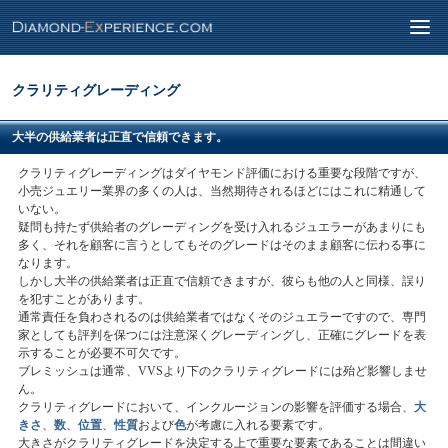
クラリティグレーディング
大半の供給業者は正直で信頼できます。
クラリティグレーディングはダイヤモンド評価における重要な段階ですが、
小売ジュエリー業界の多くの人は、当然期待されるほどにはこれに精通して
いない。
疑問も持たず供給者のグレーディングを受け入れるジュエラーがあまりにも
多く、それを顧客に言うとしてもそのグレードはそのまま顧客に伝わる事に
なります。
しかし大半の供給業者は正直で信頼できますが、彼らも他の人と同様、誤り
を犯すことがあります。
通常責任を負わされるのは供給業者ではなくそのジュエラーですので、専門
家としても評判を保つには注意深くグレーディングし、正確にグレードを表
示することが必要不可欠です。
ブレミッシュは通常、VVSより下のクラリティグレードには殆ど影響しませ
ん。
クラリティグレードにおいて、インクルージョンの影響を評価する場合、
大
きさ
、
数
、
位置
、
性質
および
色
が考慮に入れる要素です。
大きさがクラリティグレードを決定する上で重要な要素であることは間違い