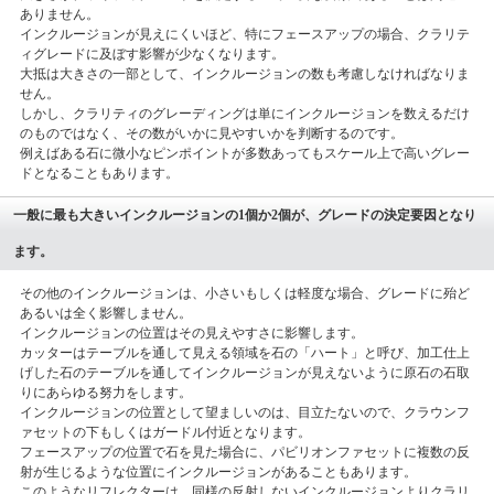
ありません。
インクルージョンが見えにくいほど、特にフェースアップの場合、クラリテ
ィグレードに及ぼす影響が少なくなります。
大抵は大きさの一部として、インクルージョンの数も考慮しなければなりま
せん。
しかし、クラリティのグレーディングは単にインクルージョンを数えるだけ
のものではなく、その数がいかに見やすいかを判断するのです。
例えばある石に微小なピンポイントが多数あってもスケール上で高いグレー
ドとなることもあります。
一般に最も大きいインクルージョンの1個か2個が、グレードの決定要因となり
ます。
その他のインクルージョンは、小さいもしくは軽度な場合、グレードに殆ど
あるいは全く影響しません。
インクルージョンの位置はその見えやすさに影響します。
カッターはテーブルを通して見える領域を石の「ハート」と呼び、加工仕上
げした石のテーブルを通してインクルージョンが見えないように原石の石取
りにあらゆる努力をします。
インクルージョンの位置として望ましいのは、目立たないので、クラウンフ
ァセットの下もしくはガードル付近となります。
フェースアップの位置で石を見た場合に、パビリオンファセットに複数の反
射が生じるような位置にインクルージョンがあることもあります。
このようなリフレクターは、同様の反射しないインクルージョンよりクラリ