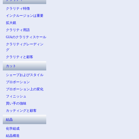
クラリティ特徴
インクルージョンは重要
拡大鏡
クラリティ用語
GIAのクラリティスケール
クラリティグレーディン
グ
クラリティと顧客
カット
シェープおよびスタイル
プロポーション
プロポーション上の変化
フィニッシュ
買い手の強味
カッティングと顧客
結晶
化学組成
結晶構造