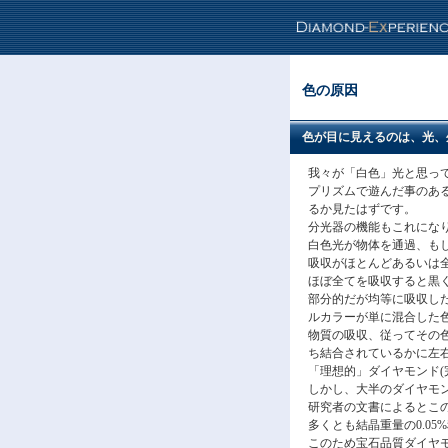
色の原因
色が目に見えるのは、光、
我々が「白色」光と思っ
プリズムで遊んだ事のあ
るか見たはずです。
分光器の機能もこれにな
白色光が物体を通過、も
吸収がほとんどあるいは
ほぼ全てを吸収すると黒
部分的だが均等に吸収し
ルカラーが単に混合した
物質の吸収、従ってその
ち結合されているかに左
「理想的」ダイヤモンド(
しかし、大半のダイヤモ
研究者の文書によるとこ
多くとも結晶重量の0.05
このため宝石品質ダイヤモ