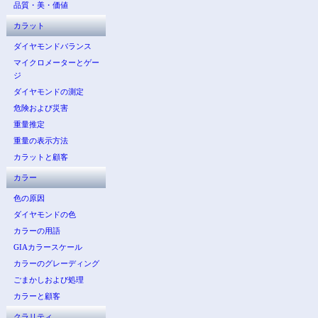
品質・美・価値
カラット
ダイヤモンドバランス
マイクロメーターとゲー
ジ
ダイヤモンドの測定
危険および災害
重量推定
重量の表示方法
カラットと顧客
カラー
色の原因
ダイヤモンドの色
カラーの用語
GIAカラースケール
カラーのグレーディング
ごまかしおよび処理
カラーと顧客
クラリティ