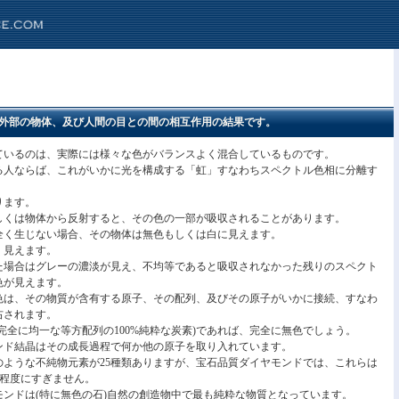
外部の物体、及び人間の目との間の相互作用の結果です。
ているのは、実際には様々な色がバランスよく混合しているものです。
る人ならば、これがいかに光を構成する「虹」すなわちスペクトル色相に分離す
ります。
しくは物体から反射すると、その色の一部が吸収されることがあります。
全く生じない場合、その物体は無色もしくは白に見えます。
く見えます。
た場合はグレーの濃淡が見え、不均等であると吸収されなかった残りのスペクト
色が見えます。
色は、その物質が含有する原子、その配列、及びその原子がいかに接続、すなわ
右されます。
完全に均一な等方配列の100%純粋な炭素)であれば、完全に無色でしょう。
ンド結晶はその成長過程で何か他の原子を取り入れています。
のような不純物元素が25種類ありますが、宝石品質ダイヤモンドでは、これらは
%程度にすぎません。
ンドは(特に無色の石)自然の創造物中で最も純粋な物質となっています。