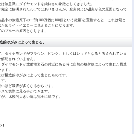
化は無意識にダイヤモンドを純粋さの象徴としてきました。
が完全に解明されたわけではありませんが、窒素および硼素が色の原因となって
晶中の炭素原子の一部(100万個に100個という微量)と置換すると、これは紫と
のためライトイエローに見えることになります。
ドのブルーの原因となります。
造的ゆがみによって生じる。
て、ダイヤモンドがブラウン、ピンク、もしくはレッドとなると考えられていま
は解明されていません。
、ダイヤモンドが放射性岩石の付近にある時に自然の放射線によって生じた構造
います。
よび構造的ゆがみによって生じたものです。
ます。
長いほど吸収が多くなるからです。
ラスで実際に見る事ができます。
すが、比較的大きい塊は完全に緑です。
ジ)