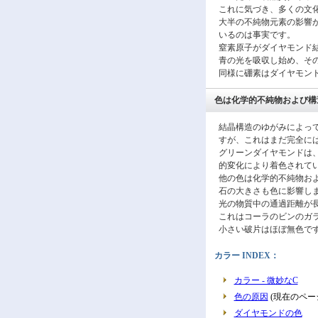
これに気づき、多くの文
大半の不純物元素の影響
いるのは事実です。
窒素原子がダイヤモンド結
青の光を吸収し始め、そ
同様に硼素はダイヤモン
色は化学的不純物および構
結晶構造のゆがみによっ
すが、これはまだ完全に
グリーンダイヤモンドは
的変化により着色されて
他の色は化学的不純物お
石の大きさも色に影響し
光の物質中の通過距離が
これはコーラのビンのガ
小さい破片はほぼ無色で
カラー INDEX：
カラー - 微妙なC
色の原因
(現在のペー
ダイヤモンドの色