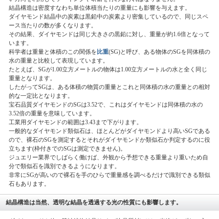
結晶構造は密度すなわち単位体積当たりの重量にも影響を与えます。
ダイヤモンド結晶中の炭素は黒鉛中の炭素より密集しているので、同じスペ
ース当たりの数が多くなります。
その結果、ダイヤモンドは同じ大きさの黒鉛に対し、重量が約1.6倍となって
います。
科学者は重量と体積のこの関係を
比重
(SG)と呼び、ある物体のSGを同体積の
水の重量と比較して表現しています。
たとえば、SGが1.00立方メートルの物体は1.00立方メートルの水と全く同じ
重量となります。
したがってSGは、ある体積の物質の重量とこれと同体積の水の重量との相対
的な一定比となります。
宝石品質ダイヤモンドのSGは3.52で、これはダイヤモンドは同体積の水の
3.52倍の重量を意味しています。
工業用ダイヤモンドの範囲は3.43まで下がります。
一般的なダイヤモンド類似石は、ほとんどがダイヤモンドより高いSGである
ので、裸石のSGを測定するとそれがダイヤモンドか類似石か判定するのに役
立ちます(枠付きでのSGは測定できません)。
ジュエリー業界でしばらく働けば、外観から予想できる重量より重いため自
分で類似石を識別できるようになります。
非常にSGが高いので裸石を手のひらで重量感を調べるだけで識別できる類似
石もあります。
結晶構造は当然、透明な結晶を透過する光の性質にも影響します。