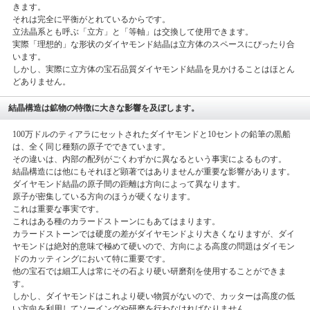
きます。
それは完全に平衡がとれているからです。
立法晶系とも呼ぶ「立方」と「等軸」は交換して使用できます。
実際「理想的」な形状のダイヤモンド結晶は立方体のスペースにぴったり合
います。
しかし、実際に立方体の宝石品質ダイヤモンド結晶を見かけることはほとん
どありません。
結晶構造は鉱物の特徴に大きな影響を及ぼします。
100万ドルのティアラにセットされたダイヤモンドと10セントの鉛筆の黒船
は、全く同じ種類の原子でできています。
その違いは、内部の配列がごくわずかに異なるという事実によるものす。
結晶構造には他にもそれほど顕著ではありませんが重要な影響があります。
ダイヤモンド結晶の原子間の距離は方向によって異なります。
原子が密集している方向のほうが硬くなります。
これは重要な事実です。
これはある種のカラードストーンにもあてはまります。
カラードストーンでは硬度の差がダイヤモンドより大きくなりますが、ダイ
ヤモンドは絶対的意味で極めて硬いので、方向による高度の問題はダイモン
ドのカッティングにおいて特に重要です。
他の宝石では細工人は常にその石より硬い研磨剤を使用することができま
す。
しかし、ダイヤモンドはこれより硬い物質がないので、カッターは高度の低
い方向を利用してソーイングや研磨を行わなければなりません。