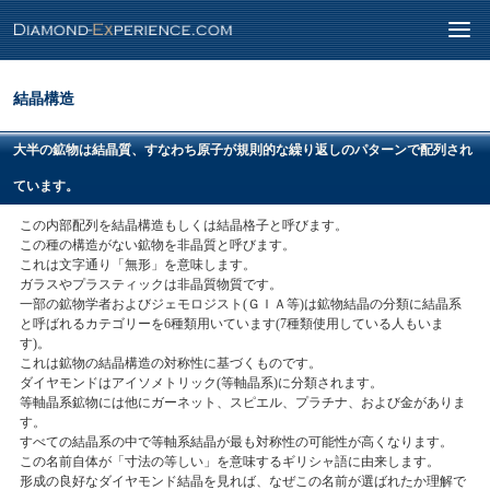
結晶構造
大半の鉱物は結晶質、すなわち原子が規則的な繰り返しのパターンで配列され
ています。
この内部配列を結晶構造もしくは結晶格子と呼びます。
この種の構造がない鉱物を非晶質と呼びます。
これは文字通り「無形」を意味します。
ガラスやプラスティックは非晶質物質です。
一部の鉱物学者およびジェモロジスト(ＧＩＡ等)は鉱物結晶の分類に結晶系
と呼ばれるカテゴリーを6種類用いています(7種類使用している人もいま
す)。
これは鉱物の結晶構造の対称性に基づくものです。
ダイヤモンドはアイソメトリック(等軸晶系)に分類されます。
等軸晶系鉱物には他にガーネット、スピエル、プラチナ、および金がありま
す。
すべての結晶系の中で等軸系結晶が最も対称性の可能性が高くなります。
この名前自体が「寸法の等しい」を意味するギリシャ語に由来します。
形成の良好なダイヤモンド結晶を見れば、なぜこの名前が選ばれたか理解で