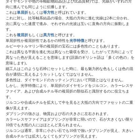
ダイヤモンドや他の等軸鉱物結晶(および比晶質材)では、光線がいずれの方
向に進んでも同じように伝播します。
これは
単屈折
もしくは
等方性
と呼ばれています。
これに対し、比等軸系結晶の場合、大抵の方向に進む光線は2本に分かれ、
次に異なった速度で進み、それぞれの光波は互いに直角の方向に振動しま
す。
これを
複屈折
もしくは
異方性
と呼びます。
単屈折性か複屈折性であるかの特性を
光学特徴
と呼びます。
ルビーやトルマリン等の複屈折の宝石には多色性のこともあります。
これは異なる平面を進む光は異なった吸収を受け、したがって方向によって
異なった色が見えることを意味します(語源のギリシャ語は「多くの色の」を
意味します)。
細工人はこのような石枠にセットした時に、最も魅力的な色もしくは色の混
合が適切に見えるようカットしなくてはなりません。
多色性は、ダイヤモンドのカッティングにおいて問題とはなりません。
しかし、光学特徴により、単屈折のダイヤモンドをジルコン、カラーレスサ
ファイア、あよび合成ルチル等の複屈折の類似石と識別するのに役立ちま
す。
ジルコンや合成ルチルを拡大して中を見ると大抵の方向でファセットの二重
像が見えます。
ダブリングの強さは、物質および石の大きさに左右されます。
カラーレスサファイアはダブリングが非常に弱いので、石が大きくない限り
10倍でも大抵の人にはほとんど見られません。
ジルコンは通常、非常に小さい石でも10倍で強いダブリングが見え、大きい
合成ルチルでは拡大しなくてもダブリングが見えます。