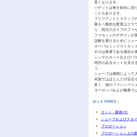
長くなります。
バゲットは角を斜めに切ら
こともあります。
ブリリアントとステップ
最も一般的な配置はクラ
り、両方のタイプのファ
ファセットのデザインが
誤解を避けるためにシェ
オーバルミックストカット
すのは最適である場合が
シングルカットおよびバ
特許のあるカットを見せ
う。
シェープは種類によって
米国ではほとんどの宝石
多く、他のファンシーシ
ヨーロッパおよび極東で
カット INDEX：
カット - 最後のC
シェープおよびスタ
プロポーション
プロポーション上の