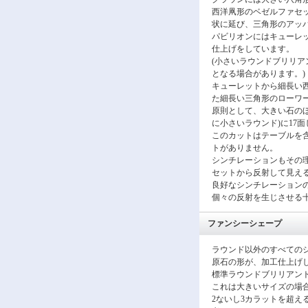
西洋凧形のベゼルファセッ
状に延び、三角形のアッ
パビリオンにはキューレ
仕上げをしています。
(小さいラウンドブリリア
となる場合があります。)
キューレットから細長い
た細長い三角形のローワ
原則として、大きい石の
に小さいラウンド)に17
このカットはテーブルを
トがありません。
シンチレーションもその
セットから反射して見え
良好なシンチレーション
個々の反射を生じさせる
ファンシーシェープ
ラウンド以外のすべての
原石の形が、加工仕上げ
標準ラウンドブリリアン
これは大きいサイズの場
2ないし3カラットを超