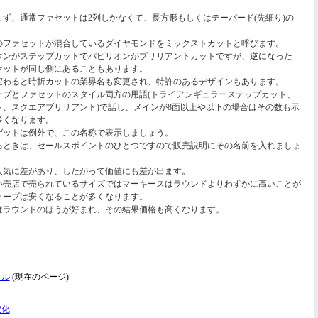
ず、通常ファセットは2列しかなくて、長方形もしくはテーパード(先細り)の
のファセットが混合しているダイヤモンドをミックストカットと呼びます。
ウンがステップカットでパビリオンがブリリアントカットですが、逆になった
セットが同じ側にあることもあります。
変わると時折カットの業界名も変更され、特許のあるデザインもあります。
ープとファセットのスタイル両方の用語(トライアンギュラーステップカット、
、スクエアブリリアント)で話し、メインが8面以上や以下の場合はその数も示
多くなります。
ゲットは例外で、この名称で表示しましょう。
るときは、セールスポイントのひとつですので販売説明にその名前を入れましょ
人気に差があり、したがって価値にも差が出ます。
小売店で売られているサイズではマーキースはラウンドよりわずかに高いことが
ェープは安くなることが多くなります。
はラウンドのほうが好まれ、その結果価格も高くなります。
イル
(現在のページ)
変化