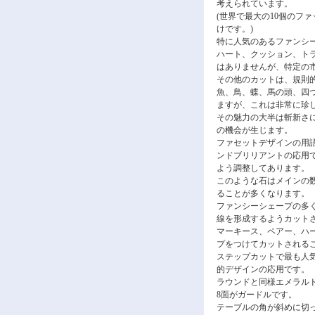
考えられています。
(世界で最大の10個のファ
けです。)
特に人気のあるファンシ
ハート、クッション、ト
はありませんが、特定の
その他のカットは、規則
魚、鳥、蝶、馬の頭、四
ますが、これは非常に珍
その魅力の大半は斬新さ
の機会が生じます。
ファセットデザインの用
ンドブリリアントの応用
よう調整してあります。
このような石はメインの数
ることが多くなります。
ファンシーシェープの多
線を形成するようカット
マーキース、ペアー、ハ
プをつけてカットされる
ステップカットで最も人
的デザインの応用です。
ラウンドと同様エメラルド
8面がガードルです。
テーブルの角が斜めに切