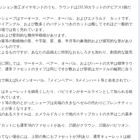
ッション加工ダイヤモンドのうち、ラウンドは235.50カラットのデビアス1個だ
ーシェープはマーキース、ペアー、オーバル、およびエメラルド カットです。
ライアングル、および数多くのパテントつきのカットは概してそれほど一般的で
市場では良く売れています。
的および変則的な幾何学模様があります。
つ葉等の動植物の形、十字架、星、盾、半月等の象徴的および描写的な形があり
しいものです。
によるものですが、あなたの品揃えに特別なおもしろさも加わり、創造的な販売
語に関しては、マーキース、ペアー、オーバル、およびハートの大半は標準ラウ
で、通常ファセットのタイプは同じですが数および形状はガードルの輪郭に合う
で例えば6メインオーバル、7メインペアー、9メインハート等と命名されてい
くはキューレットを細長くしたり、パビリオンがキールラインとして知られる稜
されています。
ート等の先のとがったシェープは尖端の大きなベゼルの代わりにフレンチティッ
ことが多くなります。
気のあるスタイルは、エメラルドカットで他のステップカットの大半はこの基本
カットにも通常58のファセットがあり、25面がクラウン、25面がパビリオン、
ってない場合には、上部の角にもファセットが3列あり、通常キューレットは細