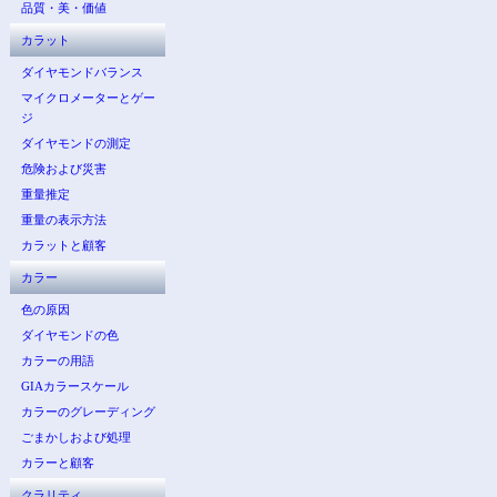
品質・美・価値
カラット
ダイヤモンドバランス
マイクロメーターとゲー
ジ
ダイヤモンドの測定
危険および災害
重量推定
重量の表示方法
カラットと顧客
カラー
色の原因
ダイヤモンドの色
カラーの用語
GIAカラースケール
カラーのグレーディング
ごまかしおよび処理
カラーと顧客
クラリティ