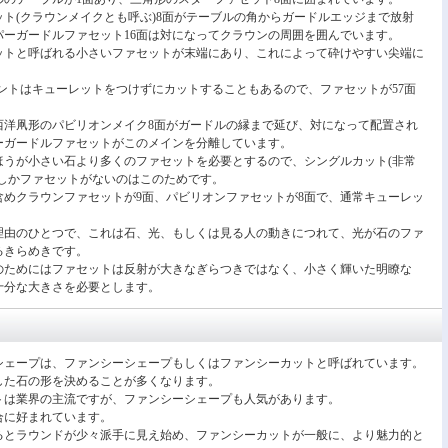
ト(クラウンメイクとも呼ぶ)8面がテーブルの角からガードルエッジまで放射
パーガードルファセット16面は対になってクラウンの周囲を囲んでいます。
ットと呼ばれる小さいファセットが末端にあり、これによって砕けやすい尖端に
ントはキューレットをつけずにカットすることもあるので、ファセットが57面
西洋凧形のパビリオンメイク8面がガードルの縁まで延び、対になって配置され
ーガードルファセットがこのメインを分離しています。
ほうが小さい石より多くのファセットを必要とするので、シングルカット(非常
面しかファセットがないのはこのためです。
含めクラウンファセットが9面、パビリオンファセットが8面で、通常キューレッ
理由のひとつで、これは石、光、もしくは見る人の動きにつれて、光が石のファ
るきらめきです。
のためにはファセットは反射が大きなぎらつきではなく、小さく輝いた明瞭な
十分な大きさを必要とします。
シェープは、ファンシーシェープもしくはファンシーカットと呼ばれています。
した石の形を決めることが多くなります。
トは業界の主流ですが、ファンシーシェープも人気があります。
合に好まれています。
えるとラウンドが少々派手に見え始め、ファンシーカットが一般に、より魅力的と