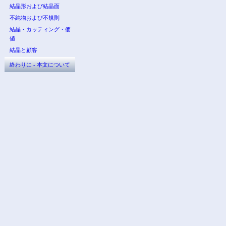
結晶形および結晶面
不純物および不規則
結晶・カッティング・価
値
結晶と顧客
終わりに - 本文について