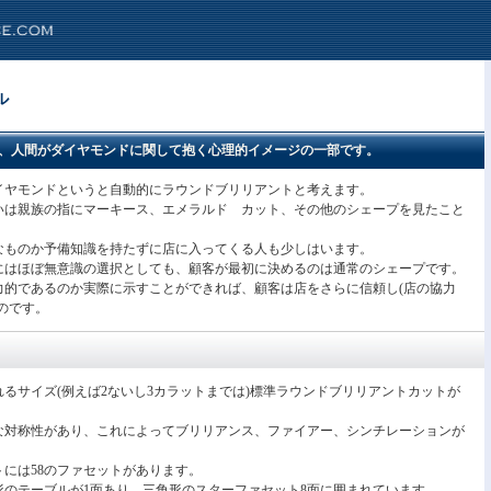
ル
、人間がダイヤモンドに関して抱く心理的イメージの一部です。
イヤモンドというと自動的にラウンドブリリアントと考えます。
いは親族の指にマーキース、エメラルド カット、その他のシェープを見たこと
なものか予備知識を持たずに店に入ってくる人も少しはいます。
にはほぼ無意識の選択としても、顧客が最初に決めるのは通常のシェープです。
力的であるのか実際に示すことができれば、顧客は店をさらに信頼し(店の協力
のです。
るサイズ(例えば2ないし3カラットまでは)標準ラウンドブリリアントカットが
。
な対称性があり、これによってブリリアンス、ファイアー、シンチレーションが
には58のファセットがあります。
形のテーブルが1面あり、三角形のスターファセット8面に囲まれています。