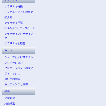
クラリティ特徴
インクルージョンは重要
拡大鏡
クラリティ用語
GIAのクラリティスケール
クラリティグレーディン
グ
クラリティと顧客
カット
シェープおよびスタイル
プロポーション
プロポーション上の変化
フィニッシュ
買い手の強味
カッティングと顧客
結晶
化学組成
結晶構造