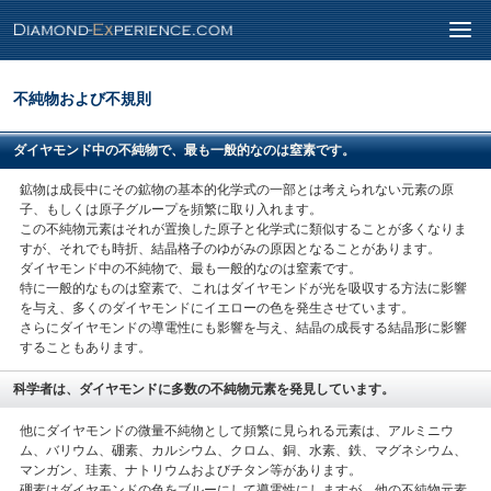
不純物および不規則
ダイヤモンド中の不純物で、最も一般的なのは窒素です。
鉱物は成長中にその鉱物の基本的化学式の一部とは考えられない元素の原
子、もしくは原子グループを頻繁に取り入れます。
この不純物元素はそれが置換した原子と化学式に類似することが多くなりま
すが、それでも時折、結晶格子のゆがみの原因となることがあります。
ダイヤモンド中の不純物で、最も一般的なのは窒素です。
特に一般的なものは窒素で、これはダイヤモンドが光を吸収する方法に影響
を与え、多くのダイヤモンドにイエローの色を発生させています。
さらにダイヤモンドの導電性にも影響を与え、結晶の成長する結晶形に影響
することもあります。
科学者は、ダイヤモンドに多数の不純物元素を発見しています。
他にダイヤモンドの微量不純物として頻繁に見られる元素は、アルミニウ
ム、バリウム、硼素、カルシウム、クロム、銅、水素、鉄、マグネシウム、
マンガン、珪素、ナトリウムおよびチタン等があります。
硼素はダイヤモンドの色をブルーにして導電性にしますが、他の不純物元素