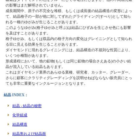
の影響はまだ解明されていません。
成長期間中、原子の不完全な堆積、もしくは成長後の結晶構造の変形によっ
て、結晶格子の一部が他に対してずれたグライディング(すべり)として知ら
れる一種のゆがみが生じることがあります。
このようなゆがみ(格子ゆがみと呼ぶ)は結晶にひずみを生じさせ色にも影響
を及ぼすことがあります。
格子ゆがみ、もしくは双晶内の格子方向の変化はグレイニングとして知られ
る目に見える効果を生じることがあります。
ダイヤモンドに現れるグレイニングには、結晶構造の不規則な性質により、
いくつか種類があります。
形成過程において、他の鉱物(もしくは同じ鉱物の場合さえある)の小さい結
晶が混入している結晶もあります。
これはダイヤモンド業界のあらゆる業種、研究者、カッター、グレーダー、
さらに顧客にクラリティグレーディングを説明せねばならない販売員にとっ
ても非常に重要なインクルージョンとなります。
結晶 INDEX：
結晶 - 結晶の秘密
化学組成
結晶構造
結晶形および結晶面