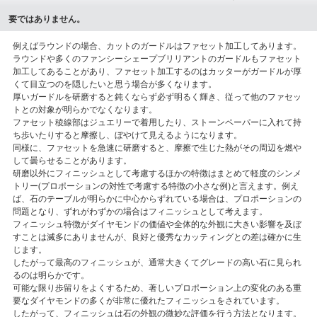
要ではありません。
例えばラウンドの場合、カットのガードルはファセット加工してあります。
ラウンドや多くのファンシーシェープブリリアントのガードルもファセット
加工してあることがあり、ファセット加工するのはカッターがガードルが厚
くて目立つのを隠したいと思う場合が多くなります。
厚いガードルを研磨すると鈍くならず必ず明るく輝き、従って他のファセッ
トとの対象が明らかでなくなります。
ファセット稜線部はジュエリーで着用したり、ストーンペーパーに入れて持
ち歩いたりすると摩擦し、ぼやけて見えるようになります。
同様に、ファセットを急速に研磨すると、摩擦で生じた熱がその周辺を燃や
して曇らせることがあります。
研磨以外にフィニッシュとして考慮するほかの特徴はまとめて軽度のシンメ
トリー(プロポーションの対性で考慮する特徴の小さな例)と言えます。例え
ば、石のテーブルが明らかに中心からずれている場合は、プロポーションの
問題となり、ずれがわずかの場合はフィニッシュとして考えます。
フィニッシュ特徴がダイヤモンドの価値や全体的な外観に大きい影響を及ぼ
すことは滅多にありませんが、良好と優秀なカッティングとの差は確かに生
じます。
したがって最高のフィニッシュが、通常大きくてグレードの高い石に見られ
るのは明らかです。
可能な限り歩留りをよくするため、著しいプロポーション上の変化のある重
要なダイヤモンドの多くが非常に優れたフィニッシュをされています。
したがって、フィニッシュは石の外観の微妙な評価を行う方法となります。