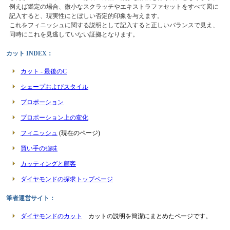
例えば鑑定の場合、微小なスクラッチやエキストラファセットをすべて図に
記入すると、現実性にとぼしい否定的印象を与えます。
これをフィニッシュに関する説明として記入すると正しいバランスで見え、
同時にこれを見逃していない証拠となります。
カット INDEX：
カット - 最後のC
シェープおよびスタイル
プロポーション
プロポーション上の変化
フィニッシュ
(現在のページ)
買い手の強味
カッティングと顧客
ダイヤモンドの探求トップページ
筆者運営サイト：
ダイヤモンドのカット
カットの説明を簡潔にまとめたページです。