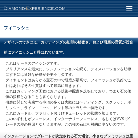
フィニッシュ
デザインのできばえ、カッティングの細部の精密さ、および研磨の品質が総合
的にフィニッシュと呼ばれています。
これはケーキのアイシングです。
ブリリアンスを最大に、シンチレーションを鋭く、ディスパージョンを明瞭
にするには良好な研磨が必要不可欠です。
ダイヤモンドはあらゆる宝石の中で研磨が最高で、フィニッシュが良好でこ
れはあればその性質はすべて最高に輝きます。
これはカッティング工程における技術や配慮を反映しており、つまり石の価
値の指標となることも多くなります。
研磨に関して考慮する事項の多くは実際にはベアディング、スクラッチ、ポ
リッシュ、ライン、ニック、ピット等のクラリティ特徴です。
これにガードル、ファセットおよびキューレットの状態を加えます。
このいずれもがフローレス、インターナリーフローレス、もしくはVVS1グ
レードの差の原因となりえますが、この種の石は相対的に少ないのです。
インクルージョンでグレードが決定される石の場合、小さなブレミッシュは重