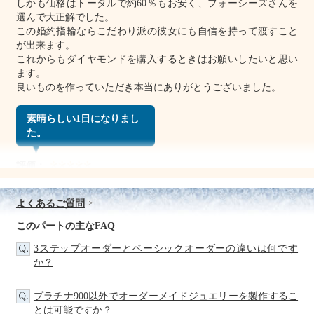
しかも価格はトータルで約60％もお安く、フォーシーズさんを
選んで大正解でした。
この婚約指輪ならこだわり派の彼女にも自信を持って渡すこと
が出来ます。
これからもダイヤモンドを購入するときはお願いしたいと思い
ます。
良いものを作っていただき本当にありがとうございました。
素晴らしい1日になりまし
た。
評価：
東京都 YN様
よくあるご質問
プロポーズ用の婚約指輪でお世話になりました。
プロポーズの結果は大成功で彼女もすごく喜んでくれました。
このパートの主なFAQ
お願いした指輪は予想以上の仕上がりで、とても彼女に似合っ
3ステップオーダーとベーシックオーダーの違いは何です
ておりました。
か？
お陰様でその日は素晴らしい1日になりました。
これからも皆さんに喜ばれる思い出の婚約指輪を作り続けて下
さい。
プラチナ900以外でオーダーメイドジュエリーを製作するこ
本当に有難うございました！
とは可能ですか？