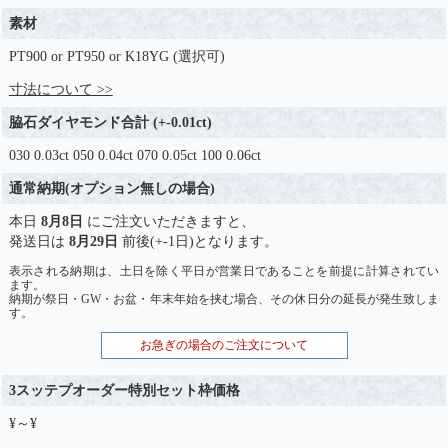
素材
PT900 or PT950 or K18YG (選択可)
寸法について >>
脇石ダイヤモンド合計 (+-0.01ct)
030 0.03ct 050 0.04ct 070 0.05ct 100 0.06ct
通常納期(オプション無しの場合)
本日
8月8日
にご注文いただきますと、
発送日は
8月29日
前後(+-1日)となります。
表示される納期は、土日を除く平日が営業日であることを前提に計算されてい
ます。
納期が祭日・GW・お盆・年末年始を挟む場合、その休日分の延長が発生致しま
す。
お急ぎの場合のご注文について
3スッテプオーダー特別セット枠価格
¥～¥