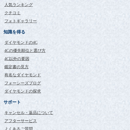
人気ランキング
クチコミ
フォトギャラリー
知識を得る
ダイヤモンドの4C
4Cの優先順位と選び方
4C以外の要因
鑑定書の見方
有名なダイヤモンド
フォーシーズブログ
ダイヤモンドの探求
サポート
キャンセル・返品について
アフターサービス
よくあるご質問