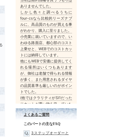
ありませんでした。
しかし色々と調べるうちに
four-csなら比較的リーズナブ
ルに、高品質のものが買える事
がわかり、購入に至りました。
小売業に就いていますので、い
わゆる路面店、都心部のコスト
る
上乗せと、WEBでのコストカッ
トには納得しています。
他にもWEBで安価に提供してく
れる場所はいくつもあります
が、御社は老舗で得られる情報
が多く、また用意されるダイヤ
の品質基準も厳しいのがポイン
トでした。
(他ではクラリティがSI1だった
りカットが悪い物を扱っていた
りしました)
よくあるご質問
実際に届いた物も、ダイヤの品
質は言うまでもなくリングの枠
このパートの主なFAQ
も美しく、彼女にもとても喜ん
3ステップオーダーと
で貰えました。