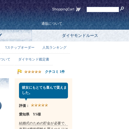
ShoppingCart
通販について
グ
ダイヤモンドルース
1ステップオーダー
人気ランキング
ついて
ダイヤモンド鑑定書
クチコミ 1件
彼女にもとても喜んで貰えま
した。
評価：
愛知県 YS様
結婚式のための貯金が必要で、
当初は婚約指輪を買うつもりは