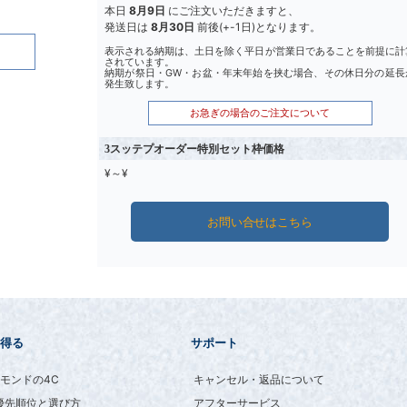
本日
8月9日
にご注文いただきますと、
発送日は
8月30日
前後(+-1日)となります。
表示される納期は、土日を除く平日が営業日であることを前提に計
されています。
納期が祭日・GW・お盆・年末年始を挟む場合、その休日分の延長
発生致します。
お急ぎの場合のご注文について
3スッテプオーダー特別セット枠価格
¥～¥
お問い合せはこちら
得る
サポート
モンドの4C
キャンセル・返品について
優先順位と選び方
アフターサービス