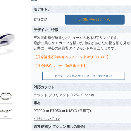
モデル No.
STSC17
お問い合せはこちら
デザイン、特徴
三次元曲線が綺麗なボリュームのあるU字リングです。
絶妙に柔らかくカーブを描いた曲線があなたの指を細く見せ
と共に、中心の高品質ダイヤモンドを目立たせます。
【只今誕生石無料キャンペーン中 ¥5,000→¥0】
【只今H&Cスコープ無料進呈中】
セッティング枠とサイドメレダイヤについて
対応カラット
ラウンド ブリリアント 0.25～0.5ctup
素材
PT900 or PT950 or K18YG (選択可)
寸法について >>
通常納期(オプション無しの場合)