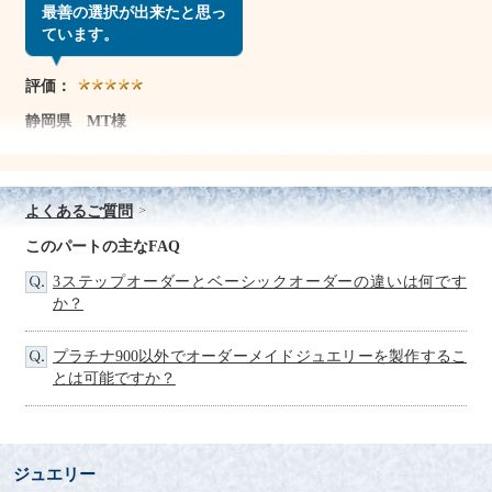
最善の選択が出来たと思っ
ています。
評価：
静岡県 MT様
ダイヤモンドに対する真摯な姿勢が伝わってくるサイトで、今
まで何度か利用しています。
さすがに婚約指輪は初めてですが、予算内で最善の選択が出来
よくあるご質問
たと思っています。
ダイヤモンドを購入するなら、一度は立ち寄っていきたいサイ
このパートの主なFAQ
トですね。
3ステップオーダーとベーシックオーダーの違いは何です
皆さんにお勧めします。
か？
初クチコミですが、いつもありがとうございます。
今回も大満足です。
プラチナ900以外でオーダーメイドジュエリーを製作するこ
とは可能ですか？
毎日つけています。
評価：
大阪府 SM様
ジュエリー