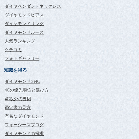
シンプルな形が気に入って購入しました。
ダイヤペンダントネックレス
ダイヤも大きく見えて、とてもよかったです。
ダイヤモンドピアス
毎日つけています。
ありがとうございました！
ダイヤモンドリング
ダイヤモンドルース
人気ランキング
クチコミ
フォトギャラリー
知識を得る
ダイヤモンドの4C
4Cの優先順位と選び方
4C以外の要因
鑑定書の見方
有名なダイヤモンド
フォーシーズブログ
ダイヤモンドの探求