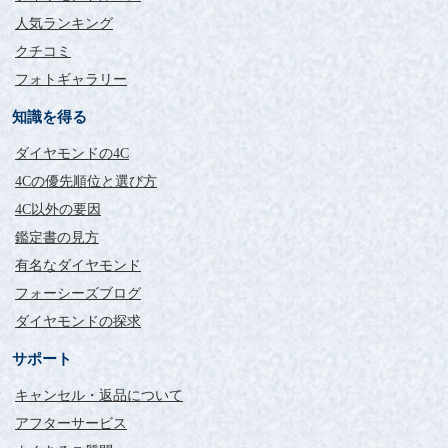
人気ランキング
クチコミ
フォトギャラリー
知識を得る
ダイヤモンドの4C
4Cの優先順位と選び方
4C以外の要因
鑑定書の見方
有名なダイヤモンド
フォーシーズブログ
ダイヤモンドの探求
サポート
キャンセル・返品について
アフターサービス