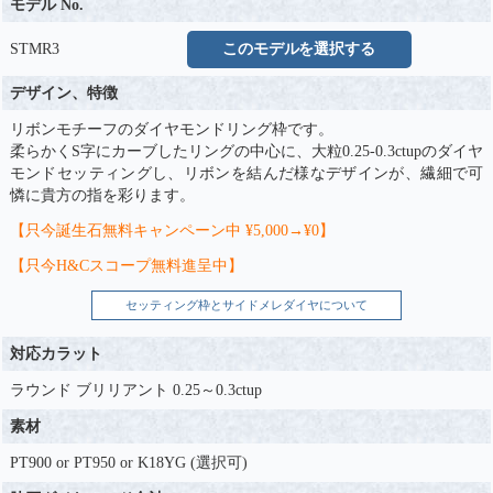
モデル No.
STMR3
このモデルを選択する
デザイン、特徴
リボンモチーフのダイヤモンドリング枠です。
柔らかくS字にカーブしたリングの中心に、大粒0.25-0.3ctupのダイヤ
モンドセッティングし、リボンを結んだ様なデザインが、繊細で可
憐に貴方の指を彩ります。
【只今誕生石無料キャンペーン中 ¥5,000→¥0】
【只今H&Cスコープ無料進呈中】
セッティング枠とサイドメレダイヤについて
対応カラット
ラウンド ブリリアント 0.25～0.3ctup
素材
PT900 or PT950 or K18YG (選択可)