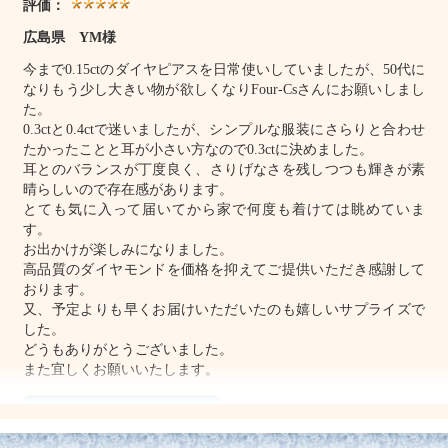
評価：
広島県 YM様
今まで0.15ctのダイヤピアスを日常使いしていましたが、50代に
なりもう少し大きい物が欲しくなりFour-Csさんにお願いしまし
た。
0.3ctと0.4ctで迷いましたが、シンプルな服装にさらりと合わせ
たかったことと耳が小さい方なので0.3ctに決めました。
耳とのバランスが丁度良く、さりげなさを残しつつも輝きが素
晴らしいので存在感があります。
とても気に入って届いてから家で何度も着けては眺めていま
す。
お出かけが楽しみになりました。
高品質のダイヤモンドを価格を抑えてご提供いただき感謝して
おります。
又、予定よりも早くお届けいただいたのも嬉しいサプライズで
した。
どうもありがとうございました。
また宜しくお願いいたします。
これからどんどん着けてい
こうと思います。