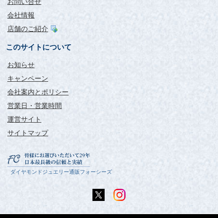
お問い合せ
会社情報
店舗のご紹介
とても満足しています。
このサイトについて
お知らせ
評価：
キャンペーン
新潟県 MK様
会社案内とポリシー
商品が届くまでドキドキでしたが、無事に届きました。
営業日・営業時間
20代の自分でも手頃な価格で高品質のダイヤピアスを買うこと
運営サイト
ができ、とても満足しています。
ありがとうございました。
サイトマップ
無色透明の透き通るような
美しさは圧巻です。
ダイヤモンドジュエリー通販フォーシーズ
評価：
チカ様
本日届きました。