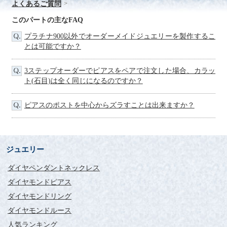
よくあるご質問
評価：
このパートの主なFAQ
神奈川県 MM様
プラチナ900以外でオーダーメイドジュエリーを製作するこ
とは可能ですか？
FourC‘ｓさんのサイトに出会ってから数年、なかなか踏み切れ
ませんでしたが、この度一粒ダイヤピアスを購入させていただ
きました。
3ステップオーダーでピアスをペアで注文した場合、カラッ
今回の購入にあたっては、ダイヤモンドに関する豊富な情報や
ト(石目)は全く同じになるのですか？
クチコミの評判に加えて、カラット・カラー・クラリティを細
かく選択できるオーダーシステム、そして価格が決め手となり
ピアスのポストを中心からズラすことは出来ますか？
ました。
最後まで大きさを迷ったのですが、思い切って4Cのグレードを
高くしたので、0.3ctにしました。
届いたピアスは輝きが美しく存在感があり、満足しています。
ジュエリー
ポストやキャッチのオプションはつけませんでしたが、標準仕
様でも（手持ちのものに比べ）キャッチがしっかりしており外
ダイヤペンダントネックレス
れにくく感じます。
これからどんどん着けていこうと思います。
ダイヤモンドピアス
ありがとうございました。
ダイヤモンドリング
ダイヤモンドルース
ダイヤモンドは素晴らしい
存在感ですね。
人気ランキング