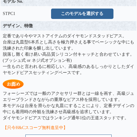
モデル No.
STPC1
このモデルを選択する
デザイン、特徴
定番であり今やマストアイテムのダイヤモンドスタッドピアス。
台座は丸皿型6本爪とし高さを極力押さえる事でベーシックな中にも
洗練された印象を醸し出しています。
脱落し難く着け易い高品質シリコン付キャッチと合わせています。
(プッシュ式 or ネジ式オプション有)
一生ものと言われるに相応しい、高級感のあるしっかりとしたダイ
ヤモンドピアスセッティングベースです。
フォーシーズでは一般のアクセサリー群とは一線を画す、高級ジュ
エリーブランドさながらの重厚なピアス枠を採用しています。
本モデルは台座を滑らかな丸皿にすることにより、定番デザインの
中にも着用時の外観を洗練させ高級感を追求しています。
ダイヤモンドピアスではランキング通年1位の王道スタッドです。
【只今H&Cスコープ無料進呈中】