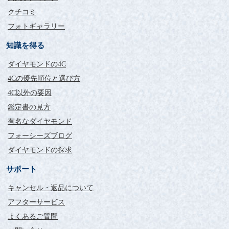
クチコミ
評価：
フォトギャラリー
福岡県 OY様
知識を得る
以前フォーシーズさんで購入したダイヤモンドリングを、この
たびイヤリングにお直しをお願いしました。
ダイヤモンドの4C
当初の予定日よりも早く届けていただき、嬉しかったです。
4Cの優先順位と選び方
私はピアスホールを開けていないため、イヤリング変更オプシ
4C以外の要因
ョンでノーマルタイプの台座を選びました。
届いた商品を見たとき、イヤリングの台座がとても華奢で細く
鑑定書の見方
小さく見えたので、私の耳たぶの厚みにおさまるか心配になり
有名なダイヤモンド
ましたが、耳の中間の薄い部分からスライドするように入れる
と無事につけることができました。
フォーシーズブログ
0.3カラットは小さいかなと思っていましたが、やはりフォーシ
ダイヤモンドの探求
ーズさんのダイヤモンドは素晴らしい存在感ですね。
キラキラ輝いて、より大きく見えます。
サポート
イヤリングに変更できるか問い合わせした際にも、ご対応が迅
速、丁寧で、安心してお願いすることができました。
キャンセル・返品について
大切に、たくさん身に付けたいと思います。
アフターサービス
ありがとうございました。
よくあるご質問