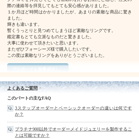
際の連絡等を拝見してもとても安心感がありました。
１か月ほど時間はかかりましたが、あまりの素敵な商品に驚き
ました。
輝きも違います。
暫くうっとりと見つめてしまうほど素敵なリングです。
鑑定書もとても立派なものだと驚きました。
大事に使わせて頂きたいと思います。
またぜひフォーシーズ様で購入したいです。
この度は素敵なリングをありがとうございました。
プロポーズも無事成功し、
喜びで一杯です。
よくあるご質問
評価：
このパートの主なFAQ
北海道 YT様
3ステップオーダーとベーシックオーダーの違いは何です
この度は丁寧かつ迅速な対応ありがとうございました。
か？
婚約指輪を最初探し始めたとき、色々なお店を見たりして、大
変高額なものばかりで、正直、もう少し購入を遅らせようと考
えてました。
プラチナ900以外でオーダーメイドジュエリーを製作するこ
しかし、偶然ネットでFour-Csさんのことを知り購入を考えまし
とは可能ですか？