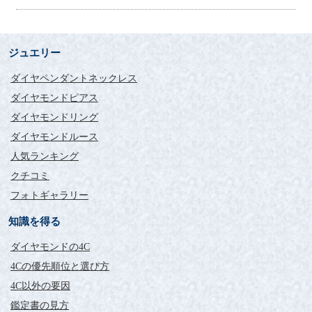
た。
最初こそあまりの値段の安さに疑いの念はありましたが、Four-
Csさんの様々なフォーム、色々な方々のお客様の声を拝見し購
入を決めました。
ジュエリー
婚約指輪婚約指輪が届き価格以上の物に、今は満足しておりま
す。
ダイヤペンダントネックレス
この度はそのでプロポーズも無事成功し、喜びで一杯です。
ダイヤモンドピアス
ダイヤモンドリング
ダイヤモンドが目立ち、指
も細く見えます。
ダイヤモンドルース
人気ランキング
評価：
クチコミ
東京都 YN様
フォトギャラリー
婚約指輪にシンプルなV字リングを探していて、フォーシーズさ
知識を得る
んを見つけ購入させていただきました。
届いた商品は想像通りの仕上がりで、ダイヤモンドが目立ち、
ダイヤモンドの4C
指も細く見えます。
シンプルなデザインはあきがこず、ずっと着けていられそうで
4Cの優先順位と選び方
す。
4C以外の要因
リーズナブルな価格に努力されていたり、指輪のケースも重厚
鑑定書の見方
で、お気遣いが至るところに見受けられました。