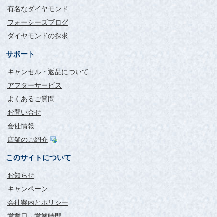
実はダイヤモンドルースが余りにもお安いため、ネットで色々
有名なダイヤモンド
調べたり少し心配をしていました。
フォーシーズブログ
婚約指輪購入の際は、お薦めできる信頼できるショップです。
私の周りにもクチコミさせていただきます。
ダイヤモンドの探求
サポート
キャンセル・返品について
アフターサービス
よくあるご質問
お問い合せ
会社情報
店舗のご紹介
このサイトについて
お知らせ
キャンペーン
会社案内とポリシー
営業日・営業時間