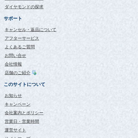
ダイヤモンドの探求
評価：
神奈川県 ET様
サポート
彼女から非常に喜ばれました。
キャンセル・返品について
ルーペから除く模様がとても綺麗でした。
アフターサービス
また彼女に見せてもらいます。
大満足です。
よくあるご質問
早い対応をありがとうございました。
お問い合せ
会社情報
店舗のご紹介
このサイトについて
お知らせ
キャンペーン
会社案内とポリシー
営業日・営業時間
運営サイト