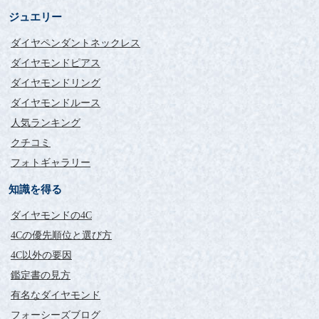
ジュエリー
実際に出来上がった商品の
ダイヤペンダントネックレス
方が綺麗です。
ダイヤモンドピアス
ダイヤモンドリング
評価：
ダイヤモンドルース
福岡県 MF様
人気ランキング
昨日待ちに待った婚約指輪が届きました。
クチコミ
完成品の仕上がりが素晴らしく非常に満足しています。
他の方も書かれていますが、画像で見るより実際に出来上がっ
フォトギャラリー
た商品の方が綺麗です。
オーダーメイドいただいた商品に掲載されている実際の写真も
知識を得る
綺麗でしたので、それを信じてフォーシーズさんに決めました
ダイヤモンドの4C
が私の考えは間違っていませんでした。
特に綺麗に留められた爪留めの繊細さは他の店舗にはない長所
4Cの優先順位と選び方
だと思います。
4C以外の要因
自信を持ってお勧めできる婚約指輪の店舗です。
鑑定書の見方
彼女から非常に喜ばれまし
有名なダイヤモンド
た。
フォーシーズブログ