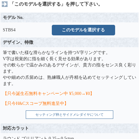
「このモデルを選択する」を押して下さい。
モデル No.
STBS4
このモデルを選択する
デザイン、特徴
筆で書いた様な滑らかなラインを持つV字リングです。
V字は視覚的に指を細く長く見せる効果があります。
その軟らかで温かみのあるデザインが、貴方の指をセンス良く彩り
ます。
やや細めの爪留めは、熟練職人が丹精を込めてセッティングしてい
ます。
【只今誕生石無料キャンペーン中 ¥5,000→¥0】
【只今H&Cスコープ無料進呈中】
セッティング枠とサイドメレダイヤについて
対応カラット
ラウンド ブリリアント 0.25～0.5ctup