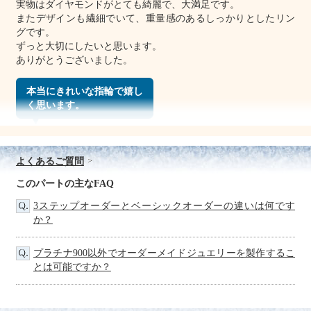
実物はダイヤモンドがとても綺麗で、大満足です。
またデザインも繊細でいて、重量感のあるしっかりとしたリン
グです。
ずっと大切にしたいと思います。
ありがとうございました。
本当にきれいな指輪で嬉し
く思います。
評価：
長野県 MH様
よくあるご質問
先日お邪魔しました長野県のHです。
このパートの主なFAQ
指輪が無事届き、こだわった甲斐あって本当にきれいな指輪で
3ステップオーダーとベーシックオーダーの違いは何です
嬉しく思います。
か？
太陽光で見た時の輝き方に感動しました。
色んな縁あって出会えた指輪ですので、今後大事にしていきた
いと思います。
プラチナ900以外でオーダーメイドジュエリーを製作するこ
とは可能ですか？