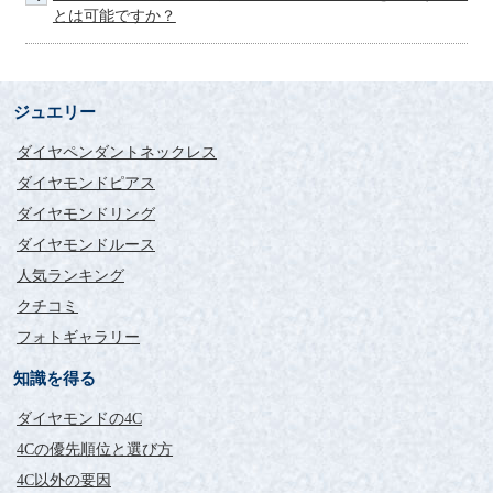
とは可能ですか？
毎日家でつけて眺めていま
す笑。
評価：
ジュエリー
神奈川県 HY様
ダイヤペンダントネックレス
中高の友人から以前「とてもよかった！」と話を聞いていたの
ダイヤモンドピアス
を覚えていて、今回婚約指輪を選ぶ際に改めて友人に教えても
らい検討の結果、こちらで注文しました。
ダイヤモンドリング
一昨日届きました。
ダイヤモンドルース
納品日前倒しで早く到着して嬉しいです。
また注文や配達のタイミングで丁寧にご連絡頂けたので安心で
人気ランキング
した。
クチコミ
ブランドものも見ていましたが、同じ価格帯の他社製品より、
フォトギャラリー
ずっと大きくそして質のよいものを、コスパよく手にいれるこ
とが出来て、お陰さまで長く使える一生モノを手に入れられた
知識を得る
と思っています。
到着してから、仕事から帰って毎日家でつけて眺めています
ダイヤモンドの4C
笑。
そんな私の姿を彼もとても喜んでくれます。
4Cの優先順位と選び方
来月の両家顔合わせでのお披露目が楽しみです。
4C以外の要因