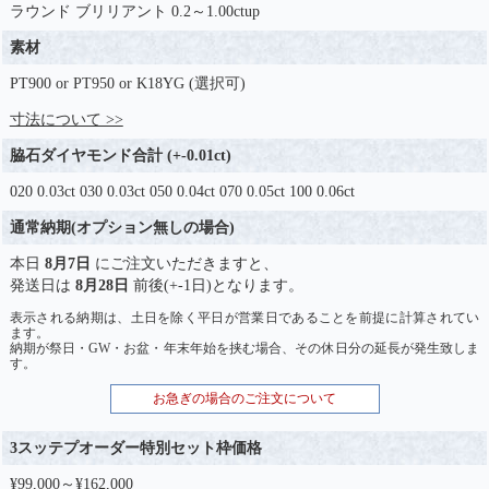
ラウンド ブリリアント 0.2～1.00ctup
素材
PT900 or PT950 or K18YG (選択可)
寸法について >>
脇石ダイヤモンド合計 (+-0.01ct)
020 0.03ct 030 0.03ct 050 0.04ct 070 0.05ct 100 0.06ct
通常納期(オプション無しの場合)
本日
8月7日
にご注文いただきますと、
発送日は
8月28日
前後(+-1日)となります。
表示される納期は、土日を除く平日が営業日であることを前提に計算されてい
ます。
納期が祭日・GW・お盆・年末年始を挟む場合、その休日分の延長が発生致しま
す。
お急ぎの場合のご注文について
3スッテプオーダー特別セット枠価格
¥99,000～¥162,000