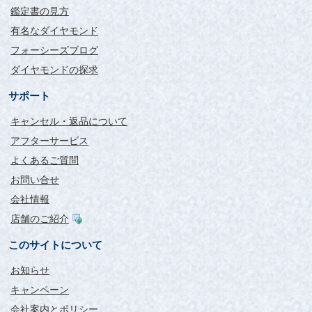
最初インターネットで大きい買い物をするのは少し勇気がいり
鑑定書の見方
ましたが、他機関による鑑定書がついていて安心です。
また刻印や誕生石が無料サービスだったこと、永年サイズ直し
有名なダイヤモンド
無料と嬉しいサービスが盛り沢山です。
フォーシーズブログ
これから末永くよろしくお願いします！！
ダイヤモンドの探求
良い買い物ができて満足で
サポート
す。
キャンセル・返品について
評価：
アフターサービス
和歌山県 KK様
よくあるご質問
実際に店舗に行き婚約指輪を購入しました。
お問い合せ
こちらに来る前に他の店舗も回って行ったのですが、御社のサ
会社情報
イトでダイヤモンドの価格を大まかに調べておりましたので、
店舗のご紹介
私たちの予算内で買えるダイヤモンドの大きさやグレードが全
く違うということが分かり、御社にたどり着いた時にはホッと
このサイトについて
すると同時に即決とあいなりました。
デザインは彼女の指が細いため、リングも細いものをチョイス
お知らせ
しました。
出来上がったリングはダイヤモンドが目立ちすごく綺麗で、彼
キャンペーン
女ともども喜んでおります。
会社案内とポリシー