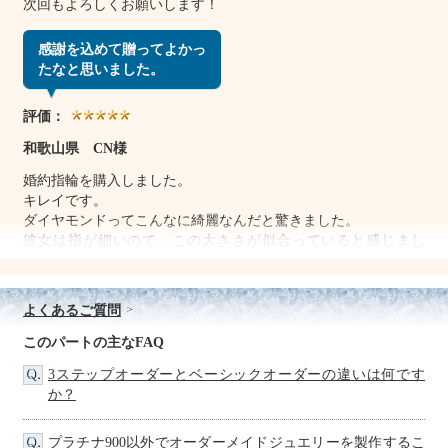
次回もよろしくお願いします！
感謝を込めて贈ってよかっ
たなと思いました。
評価：
和歌山県 CN様
婚約指輪を購入しました。
キレイです。
ダイヤモンドってこんなに綺麗なんだと驚きました。
彼女は指が細いので、この大きさが似合っていると感じまし
た。
ほかのお店でも見ましたが、やはり断トツで安く、予算の都合
もあって、最終的にフォーシーズで購入を決めました。
よくあるご質問
誕生日にサプライズで渡すと決めて、好きなデザインは何とな
く分かっていたので、すごく気に入ってもらえてホッとしまし
このパートの主なFAQ
た。
3ステップオーダーとベーシックオーダーの違いは何です
長い間待ってくれていた彼女に感謝を込めて贈ってよかったな
か？
と思いました。
婚約指輪を買うなら本当におすすめのお店です。
プラチナ900以外でオーダーメイドジュエリーを製作するこ