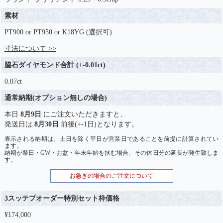
素材
PT900 or PT950 or K18YG (選択可)
寸法について >>
脇石ダイヤモンド合計 (+-0.01ct)
0.07ct
通常納期(オプション無しの場合)
本日
8月9日
にご注文いただきますと、
発送日は
8月30日
前後(+-1日)となります。
表示される納期は、土日を除く平日が営業日であることを前提に計算されてい
ます。
納期が祭日・GW・お盆・年末年始を挟む場合、その休日分の延長が発生致しま
す。
お急ぎの場合のご注文について
3スッテプオーダー特別セット枠価格
¥174,000