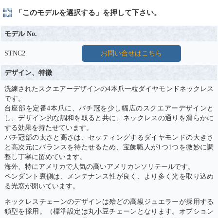
「このモデルを選択する」を押して下さい。
モデル No.
STNC2
お問い合せはこちら
デザイン、特徴
洗練されたスクエアーデザインの4本爪一粒ダイヤモンドネックレス
です。
台座部を定番4本爪に、バチ冠を少し幅広のスクエアーデザインと
し、デザイン的な調和を取ると共に、ネックレスの通りを滑らかに
する効果を持たせています。
バチ冠部の太さと高さは、セッティングするダイヤモンドの大きさ
と高次元にバランスを待たせるため、宝飾職人が1つ1つを微妙に調
整し丁寧に留めています。
海外、特にアメリカで人気の高いアメリカンソリテールです。
ペンダント裏側は、メンテナンス性が良く、より多く光を取り込め
る光窓が開いています。
ネックレスチェーンのデザインは殆どの高級ジュエラーが採用する
鎖型を採用。（標準設定は丸小豆チェーンとなります。オプション