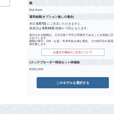
幅
約4.0mm
通常納期(オプション無しの場合)
本日
8月7日
にご注文いただきますと、
発送日は
8月28日
前後(+-1日)となります。
表示される納期は、土日を除く平日が営業日であることを前提に計
されています。
納期が祭日・GW・お盆・年末年始を挟む場合、その休日分の延長
発生致します。
お急ぎの場合のご注文について
3スッテプオーダー特別セット枠価格
¥250,000
このモデルを選択する