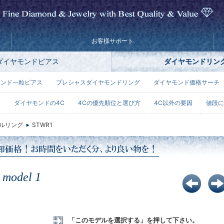
お客様サポート
ダイヤモンドピアス
ダイヤモンドリン
モンド一粒ピアス
プレシャスダイヤモンドリング
ダイヤモンド価格サーチ
ー
ダイヤモンドの4C
4Cの優先順位と選び方
4C以外の要因
値段に
ルリング
STWR1
model 1
「このモデルを選択する」を押して下さい。