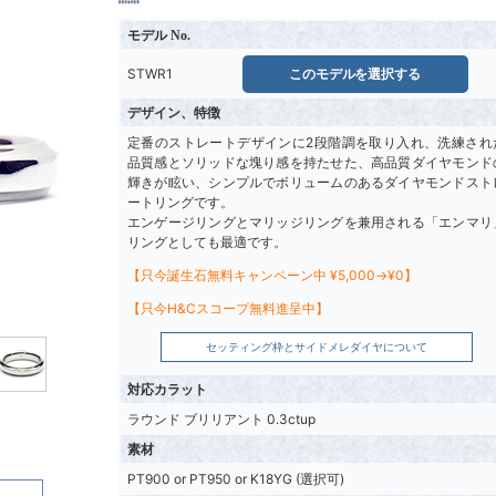
モデル No.
STWR1
このモデルを選択する
デザイン、特徴
定番のストレートデザインに2段階調を取り入れ、洗練され
品質感とソリッドな塊り感を持たせた、高品質ダイヤモンド
輝きが眩い、シンプルでボリュームのあるダイヤモンドスト
ートリングです。
エンゲージリングとマリッジリングを兼用される「エンマリ
リングとしても最適です。
【只今誕生石無料キャンペーン中 ¥5,000→¥0】
【只今H&Cスコープ無料進呈中】
セッティング枠とサイドメレダイヤについて
対応カラット
ラウンド ブリリアント 0.3ctup
素材
PT900 or PT950 or K18YG (選択可)