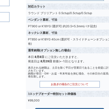
対応カラット
ラウンド ブリリアント 0.5ctup/0.5ctup/0.5ctup
ペンダント素材、寸法
PT900 or K18YG (選択可) 約20.5×5.3mm(バチ冠含)
ネックレス素材、寸法
PT850 or K18YG 40cm (選択可・スライドチェーンオプショ
有)
通常納期(オプション無しの場合)
本日
8月8日
にご注文いただきますと、
発送日は
8月29日
前後(+-1日)となります。
表示される納期は、土日を除く平日が営業日であることを前提に計
されています。
納期が祭日・GW・お盆・年末年始を挟む場合、その休日分の延長
発生致します。
お急ぎの場合のご注文について
3スッテプオーダー特別セット枠価格
¥99,000