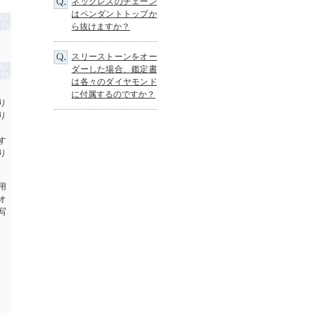
ネックレスのチェーン
はペンダントトップか
ら抜けますか？
スリーストーンをオー
ダーした場合、鑑定書
は各々のダイヤモンド
に付属するのですか？
り
り
す
り
用
オ
写