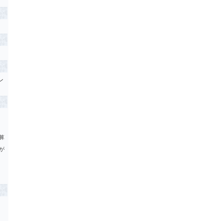
ン
算
が