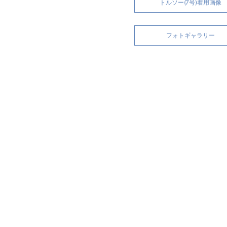
トルソー(7号)着用画像
フォトギャラリー