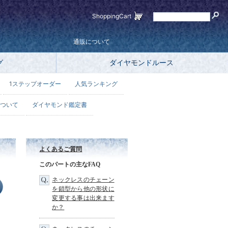
ShoppingCart
通販について
グ
ダイヤモンドルース
1ステップオーダー
人気ランキング
ついて
ダイヤモンド鑑定書
よくあるご質問
このパートの主なFAQ
ネックレスのチェーン
を鎖型から他の形状に
変更する事は出来ます
か？