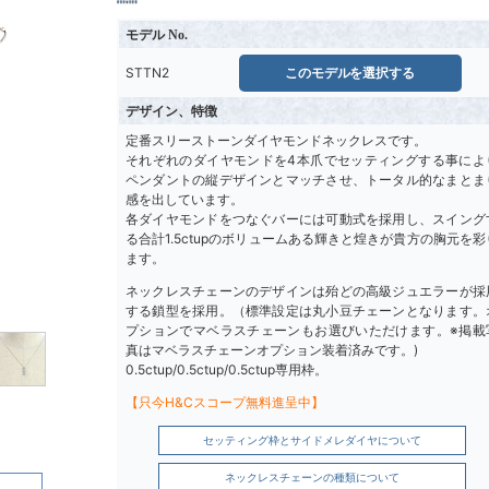
モデル No.
STTN2
このモデルを選択する
デザイン、特徴
定番スリーストーンダイヤモンドネックレスです。
それぞれのダイヤモンドを4本爪でセッティングする事によ
ペンダントの縦デザインとマッチさせ、トータル的なまとま
感を出しています。
各ダイヤモンドをつなぐバーには可動式を採用し、スイング
る合計1.5ctupのボリュームある輝きと煌きが貴方の胸元を彩
ます。
ネックレスチェーンのデザインは殆どの高級ジュエラーが採
する鎖型を採用。（標準設定は丸小豆チェーンとなります。
プションでマベラスチェーンもお選びいただけます。※掲載
真はマベラスチェーンオプション装着済みです。)
0.5ctup/0.5ctup/0.5ctup専用枠。
【只今H&Cスコープ無料進呈中】
セッティング枠とサイドメレダイヤについて
ネックレスチェーンの種類について