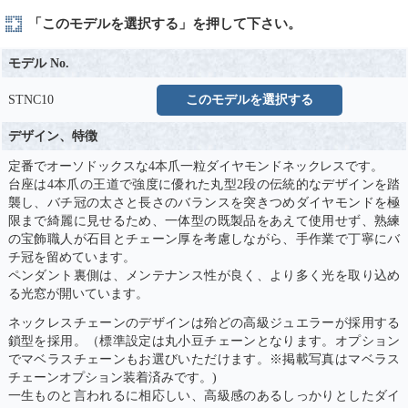
「このモデルを選択する」を押して下さい。
モデル No.
STNC10
このモデルを選択する
デザイン、特徴
定番でオーソドックスな4本爪一粒ダイヤモンドネックレスです。
台座は4本爪の王道で強度に優れた丸型2段の伝統的なデザインを踏
襲し、バチ冠の太さと長さのバランスを突きつめダイヤモンドを極
限まで綺麗に見せるため、一体型の既製品をあえて使用せず、熟練
の宝飾職人が石目とチェーン厚を考慮しながら、手作業で丁寧にバ
チ冠を留めています。
ペンダント裏側は、メンテナンス性が良く、より多く光を取り込め
る光窓が開いています。
ネックレスチェーンのデザインは殆どの高級ジュエラーが採用する
鎖型を採用。（標準設定は丸小豆チェーンとなります。オプション
でマベラスチェーンもお選びいただけます。※掲載写真はマベラス
チェーンオプション装着済みです。)
一生ものと言われるに相応しい、高級感のあるしっかりとしたダイ