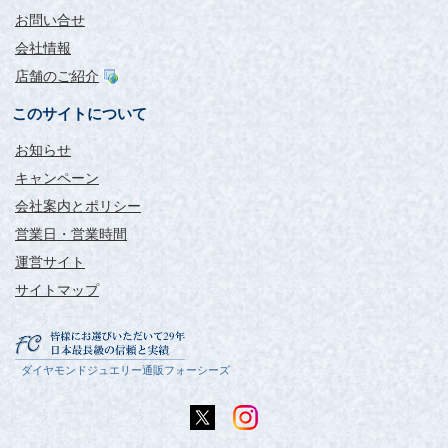
予算の都合でネックレスを0.3カラットにしたのに、結局0.3カラ
お問い合せ
ットのピアスと0.4カラットの伏せ込み式のネックレスを追加購
会社情報
入してしまいました。汗
分割払いで支払ったので、おかげで仕事が捗れます！
店舗のご紹介
最強のパワーストーン「ダイヤモンド」をお守りに日々着実に
生きていこうと思いました。
このサイトについて
本当に、人生が変わるかもしれない。
そんな商品を提供して下さるのがフォーシーズ様です。
お知らせ
キャンペーン
会社案内とポリシー
営業日・営業時間
運営サイト
コレクションがまたひとつ
サイトマップ
増えました。
評価：
ダイヤモンドジュエリー通販フォーシーズ
東京都 YI様
1カラットの一粒ダイヤのネックレスが欲しくてずっと見ていた
フォーシーズさんのサイトですが、久しぶりにのぞいてみると