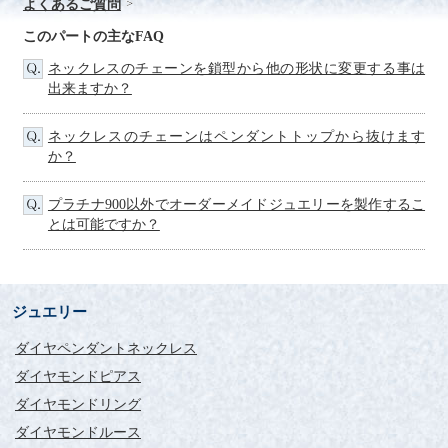
よくあるご質問
購入を決めました。
高品質なダイヤをこれだけ低価格で購入できるなんて、フォー
このパートの主なFAQ
シーズさんに感謝しかありません。
ネックレスのチェーンを鎖型から他の形状に変更する事は
ありがとうございました。
出来ますか？
これからもサイトを楽しみにみさせていただきます。
ネックレスのチェーンはペンダントトップから抜けます
キラキラ光ってずっと見と
か？
れています。
プラチナ900以外でオーダーメイドジュエリーを製作するこ
評価：
とは可能ですか？
saori s様
0.4カラット一粒ネックレスを購入しました。
サイズもちょうど良くダイヤモンドの輝きが美しくて動くたび
にキラキラ光ってずっと見とれています。
ジュエリー
ネットで宝石を購入するのは初めてで、こちらのお店での購入
ダイヤペンダントネックレス
も初めてだったので届くまで凄く不安でしたが、届いたネック
レスは本当に綺麗でこちらのお店に出会えて良かったです！
ダイヤモンドピアス
また次にダイヤモンドを購入する機会があれば絶対にこちらで
ダイヤモンドリング
購入します。
ありがとうございました。
ダイヤモンドルース