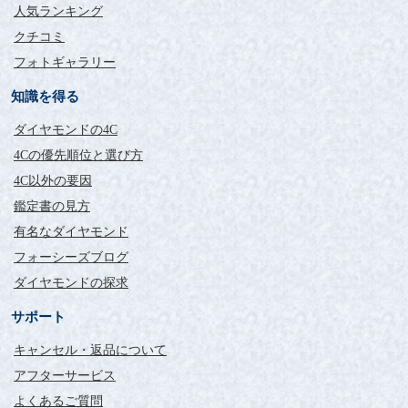
人気ランキング
まさにダイヤモンド効果。
クチコミ
フォトギャラリー
評価：
知識を得る
東京都 HS様
私は持病があり少し落ち込む日や動けない日があります。
ダイヤモンドの4C
そんな日が続いていた中、ついにフォーシーズ様からのお届け
4Cの優先順位と選び方
物が。
梱包の綺麗さとソーティングの数値、高級感のあるボックスに
4C以外の要因
輝く天然石。
鑑定書の見方
朝に届いたので眺めながら朝食を食べました。笑
有名なダイヤモンド
午後はなんと！あんなに具合の悪かった私が部屋の掃除をした
りとても効率的に動けました。
フォーシーズブログ
まさにダイヤモンド効果。
ダイヤモンドの探求
今回注文させて頂いたのは、0.4カラットのピアスと0.3カラット
のネックレス。
サポート
どちらも4本爪のものです。
着用した感想は、0.4カラットの物を私の年齢(20代)でつけると
キャンセル・返品について
ジルコニアにしか見えない！笑
アフターサービス
4本爪のものだからかなと思い伏せ込み式のものにリフォームを
お願いしました。
よくあるご質問