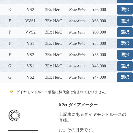
E
VS2
3Ex H&C
¥56,000
選択
None-Faint
F
VVS1
3Ex H&C
¥63,000
選択
None-Faint
F
VVS2
3Ex H&C
¥60,000
選択
None-Faint
F
VS1
3Ex H&C
¥58,000
選択
None-Faint
F
VS2
3Ex H&C
¥55,000
選択
None-Faint
G
VS1
3Ex H&C
¥48,000
選択
None-Faint
G
VS2
3Ex H&C
¥47,000
選択
None-Faint
ダイヤモンドルース価格に枠代金は含まれておりません。
0.2ct ダイアメーター
上記表にあるダイヤモンドルースの
直径。
およその目安です。