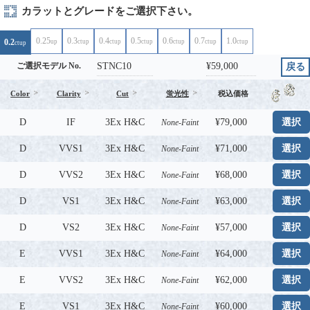
カラットとグレードをご選択下さい。
0.25
0.3
0.4
0.5
0.6
0.7
1.0
0.2
up
ctup
ctup
ctup
ctup
ctup
ctup
ctup
STNC10
¥59,000
ご選択モデル No.
戻る
Color
Clarity
Cut
蛍光性
税込価格
D
IF
3Ex H&C
¥79,000
選択
None-Faint
D
VVS1
3Ex H&C
¥71,000
選択
None-Faint
D
VVS2
3Ex H&C
¥68,000
選択
None-Faint
D
VS1
3Ex H&C
¥63,000
選択
None-Faint
D
VS2
3Ex H&C
¥57,000
選択
None-Faint
E
VVS1
3Ex H&C
¥64,000
選択
None-Faint
E
VVS2
3Ex H&C
¥62,000
選択
None-Faint
E
VS1
3Ex H&C
¥60,000
選択
None-Faint