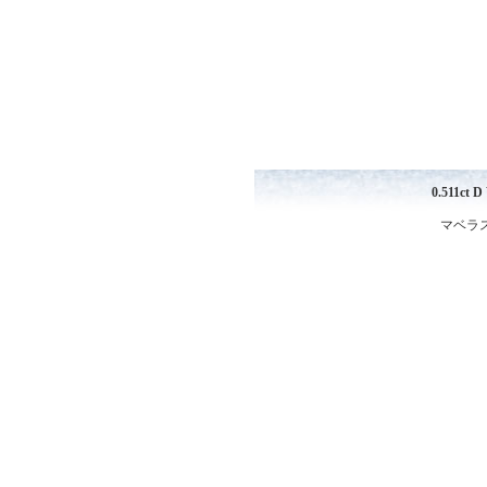
0.511c
マベラス