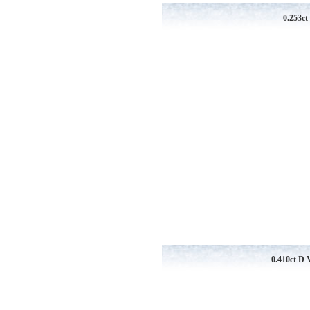
0.253
0.410ct