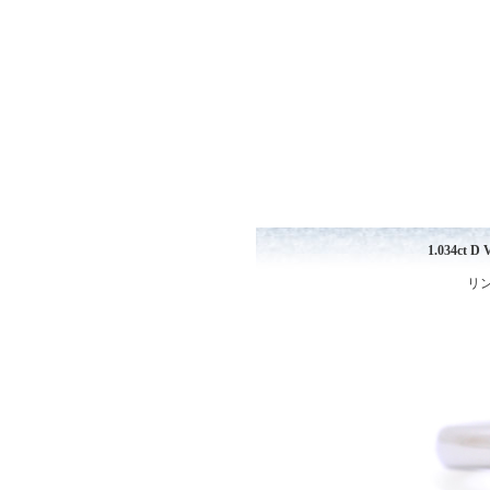
1.034ct
リン