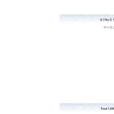
0.770ct
マベラス
Total 1