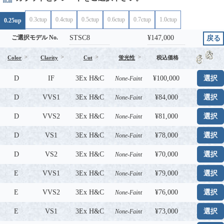
0.3ctup
0.4ctup
0.5ctup
0.6ctup
0.7ctup
1.0ctup
0.25up
STSC8
¥147,000
ご選択モデル No.
戻る
Color
Clarity
Cut
蛍光性
税込価格
D
IF
3Ex H&C
¥100,000
選択
None-Faint
D
VVS1
3Ex H&C
¥84,000
選択
None-Faint
D
VVS2
3Ex H&C
¥81,000
選択
None-Faint
D
VS1
3Ex H&C
¥78,000
選択
None-Faint
D
VS2
3Ex H&C
¥70,000
選択
None-Faint
E
VVS1
3Ex H&C
¥79,000
選択
None-Faint
E
VVS2
3Ex H&C
¥76,000
選択
None-Faint
E
VS1
3Ex H&C
¥73,000
選択
None-Faint