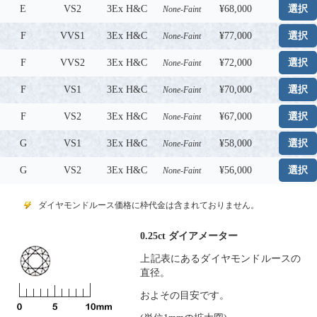
E
VS2
3Ex H&C
¥68,000
選択
None-Faint
F
VVS1
3Ex H&C
¥77,000
選択
None-Faint
F
VVS2
3Ex H&C
¥72,000
選択
None-Faint
F
VS1
3Ex H&C
¥70,000
選択
None-Faint
F
VS2
3Ex H&C
¥67,000
選択
None-Faint
G
VS1
3Ex H&C
¥58,000
選択
None-Faint
G
VS2
3Ex H&C
¥56,000
選択
None-Faint
ダイヤモンドルース価格に枠代金は含まれておりません。
0.25ct ダイアメーター
上記表にあるダイヤモンドルースの
直径。
およその目安です。