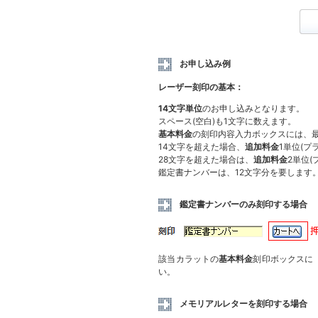
お申し込み例
レーザー刻印の基本：
14文字単位
のお申し込みとなります。
スペース(空白)も1文字に数えます。
基本料金
の刻印内容入力ボックスには、最
14文字を超えた場合、
追加料金
1単位(プ
28文字を超えた場合は、
追加料金
2単位(
鑑定書ナンバーは、12文字分を要します
鑑定書ナンバーのみ刻印する場合
該当カラットの
基本料金
刻印ボックスに
い。
メモリアルレターを刻印する場合