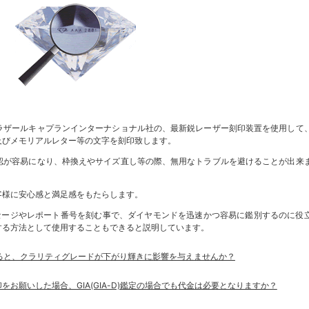
ラザールキャプランインターナショナル社の、最新鋭レーザー刻印装置を使用して
及びメモリアルレター等の文字を刻印致します。
認が容易になり、枠換えやサイズ直し等の際、無用なトラブルを避けることが出来
客様に安心感と満足感をもたらします。
ッセージやレポート番号を刻む事で、ダイヤモンドを迅速かつ容易に鑑別するのに役
する方法として使用することもできると説明しています。
れると、クラリティグレードが下がり輝きに影響を与えませんか？
刻印をお願いした場合、GIA(GIA-D)鑑定の場合でも代金は必要となりますか？