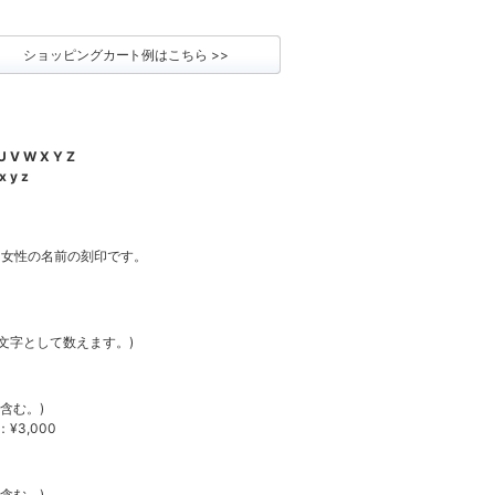
ショッピングカート例はこちら >>
 U V W X Y Z
 x y z
は女性の名前の刻印です。
1文字として数えます。)
含む。)
¥3,000
含む。)