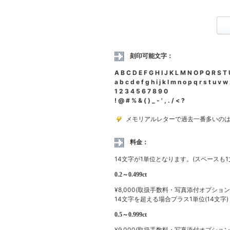
刻印可能文字：
A B C D E F G H I J K L M N O P Q R S T
a b c d e f g h i j k l m n o p q r s t u v w
1 2 3 4 5 6 7 8 9 0
! @ # % & ( ) _ - ' , . / < ?
メモリアルレターで過去一番多いの
料金：
14文字が1単位となります。(スペースも
0.2～0.499ct
¥8,000(取扱手数料・写真添付オプション
14文字を超える場合プラス1単位(14文字)：
0.5～0.999ct
¥9,000(取扱手数料・写真添付オプション