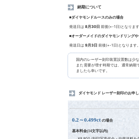
納期について
■ダイヤモンドルースのみの場合
発送日は
8月30日
前後(+-1日)となりま
■オーダーメイドのダイヤモンドリングや
発送日は
9月3日
前後(+-1日)となります
国内のレーザー刻印装置設置数は少
また需要が増す時期では、通常納期
ましたら幸いです。
ダイヤモンド レーザー刻印のお申
0.2～0.499ct
の場合
基本料金(14文字以内)
¥8,800 (刻印写真代金・往復送料を