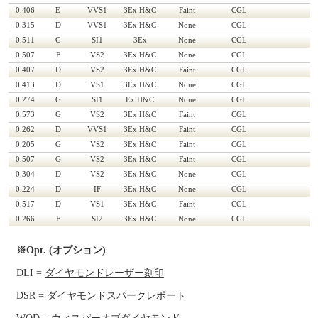
0.406
E
VVS1
3Ex H&C
Faint
CGL
0.315
D
VVS1
3Ex H&C
None
CGL
0.511
G
SI1
3Ex
None
CGL
0.507
F
VS2
3Ex H&C
None
CGL
0.407
D
VS2
3Ex H&C
Faint
CGL
0.413
D
VS1
3Ex H&C
None
CGL
0.274
G
SI1
Ex H&C
None
CGL
0.573
G
VS2
3Ex H&C
Faint
CGL
0.262
D
VVS1
3Ex H&C
Faint
CGL
0.205
G
VS2
3Ex H&C
Faint
CGL
0.507
G
VS2
3Ex H&C
Faint
CGL
0.304
D
VS2
3Ex H&C
None
CGL
0.224
D
IF
3Ex H&C
None
CGL
0.517
D
VS1
3Ex H&C
Faint
CGL
0.266
F
SI2
3Ex H&C
None
CGL
※Opt. (オプション)
DLI =
ダイヤモンドレーザー刻印
DSR =
ダイヤモンドスパークレポート