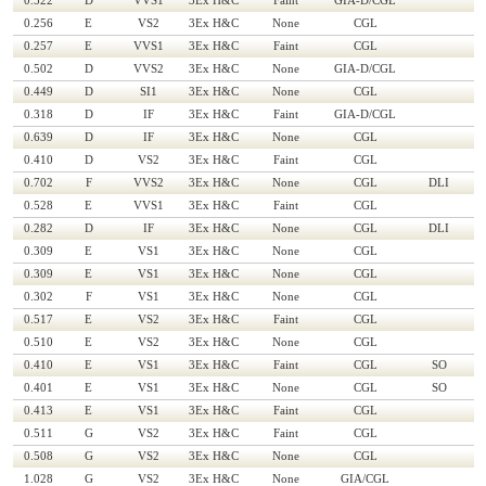
0.522
D
VVS1
3Ex H&C
Faint
GIA-D/CGL
0.256
E
VS2
3Ex H&C
None
CGL
0.257
E
VVS1
3Ex H&C
Faint
CGL
0.502
D
VVS2
3Ex H&C
None
GIA-D/CGL
0.449
D
SI1
3Ex H&C
None
CGL
0.318
D
IF
3Ex H&C
Faint
GIA-D/CGL
0.639
D
IF
3Ex H&C
None
CGL
0.410
D
VS2
3Ex H&C
Faint
CGL
0.702
F
VVS2
3Ex H&C
None
CGL
DLI
0.528
E
VVS1
3Ex H&C
Faint
CGL
0.282
D
IF
3Ex H&C
None
CGL
DLI
0.309
E
VS1
3Ex H&C
None
CGL
0.309
E
VS1
3Ex H&C
None
CGL
0.302
F
VS1
3Ex H&C
None
CGL
0.517
E
VS2
3Ex H&C
Faint
CGL
0.510
E
VS2
3Ex H&C
None
CGL
0.410
E
VS1
3Ex H&C
Faint
CGL
SO
0.401
E
VS1
3Ex H&C
None
CGL
SO
0.413
E
VS1
3Ex H&C
Faint
CGL
0.511
G
VS2
3Ex H&C
Faint
CGL
0.508
G
VS2
3Ex H&C
None
CGL
1.028
G
VS2
3Ex H&C
None
GIA/CGL