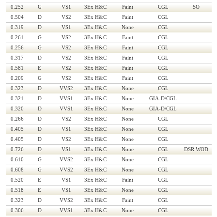
0.252
G
VS1
3Ex H&C
Faint
CGL
SO
0.504
D
VS2
3Ex H&C
Faint
CGL
0.319
D
VS1
3Ex H&C
None
CGL
0.261
G
VS2
3Ex H&C
Faint
CGL
0.256
G
VS2
3Ex H&C
Faint
CGL
0.317
D
VS2
3Ex H&C
Faint
CGL
0.581
E
VS2
3Ex H&C
Faint
CGL
0.209
G
VS2
3Ex H&C
Faint
CGL
0.323
D
VVS2
3Ex H&C
None
CGL
0.321
D
VVS1
3Ex H&C
None
GIA-D/CGL
0.320
D
VVS1
3Ex H&C
None
GIA-D/CGL
0.266
D
VS2
3Ex H&C
None
CGL
0.405
D
VS1
3Ex H&C
None
CGL
0.405
D
VS2
3Ex H&C
None
CGL
0.726
D
VS1
3Ex H&C
None
CGL
DSR WOD
0.610
G
VVS2
3Ex H&C
None
CGL
0.608
G
VVS2
3Ex H&C
None
CGL
0.520
E
VS1
3Ex H&C
Faint
CGL
0.518
E
VS1
3Ex H&C
None
CGL
0.323
D
VVS2
3Ex H&C
Faint
CGL
0.306
D
VVS1
3Ex H&C
None
CGL