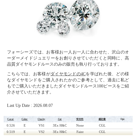
フォーシーズでは、お客様お一人お一人に合わせた、沢山のオ
ーダーメイドジュエリーをお創りさせていただくと同時に、高
品質ダイヤモンドルースのみの販売も執り行っております。
こちらでは、お客様が
ダイヤモンドの4C
を学ばれた後、どの様
なダイヤモンドをご購入されたかのご参考として、過去に私ど
もでご購入いただきましたダイヤモンドルース100ピースをご紹
介させていただきます。
Last Up Date : 2026.08.07
Carat
Color
Clarity
Cut
蛍光性
鑑定書
Opt.
0.526
E
VS1
3Ex H&C
None
CGL
0.519
E
VS2
3Ex H&C
Faint
CGL