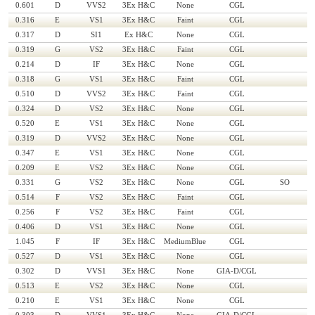
0.601
D
VVS2
3Ex H&C
None
CGL
0.316
E
VS1
3Ex H&C
Faint
CGL
0.317
D
SI1
Ex H&C
None
CGL
0.319
G
VS2
3Ex H&C
Faint
CGL
0.214
D
IF
3Ex H&C
None
CGL
0.318
G
VS1
3Ex H&C
Faint
CGL
0.510
D
VVS2
3Ex H&C
Faint
CGL
0.324
D
VS2
3Ex H&C
None
CGL
0.520
E
VS1
3Ex H&C
None
CGL
0.319
D
VVS2
3Ex H&C
None
CGL
0.347
E
VS1
3Ex H&C
None
CGL
0.209
E
VS2
3Ex H&C
None
CGL
0.331
G
VS2
3Ex H&C
None
CGL
SO
0.514
F
VS2
3Ex H&C
Faint
CGL
0.256
F
VS2
3Ex H&C
Faint
CGL
0.406
D
VS1
3Ex H&C
None
CGL
1.045
F
IF
3Ex H&C
MediumBlue
CGL
0.527
D
VS1
3Ex H&C
None
CGL
0.302
D
VVS1
3Ex H&C
None
GIA-D/CGL
0.513
E
VS2
3Ex H&C
None
CGL
0.210
E
VS1
3Ex H&C
None
CGL