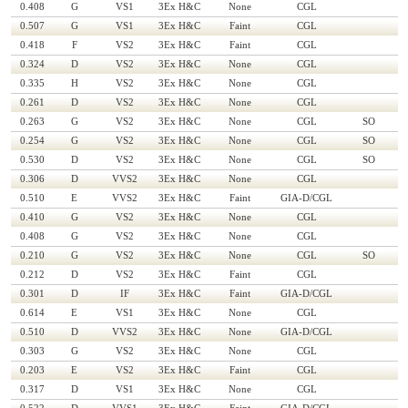
0.408
G
VS1
3Ex H&C
None
CGL
0.507
G
VS1
3Ex H&C
Faint
CGL
0.418
F
VS2
3Ex H&C
Faint
CGL
0.324
D
VS2
3Ex H&C
None
CGL
0.335
H
VS2
3Ex H&C
None
CGL
0.261
D
VS2
3Ex H&C
None
CGL
0.263
G
VS2
3Ex H&C
None
CGL
SO
0.254
G
VS2
3Ex H&C
None
CGL
SO
0.530
D
VS2
3Ex H&C
None
CGL
SO
0.306
D
VVS2
3Ex H&C
None
CGL
0.510
E
VVS2
3Ex H&C
Faint
GIA-D/CGL
0.410
G
VS2
3Ex H&C
None
CGL
0.408
G
VS2
3Ex H&C
None
CGL
0.210
G
VS2
3Ex H&C
None
CGL
SO
0.212
D
VS2
3Ex H&C
Faint
CGL
0.301
D
IF
3Ex H&C
Faint
GIA-D/CGL
0.614
E
VS1
3Ex H&C
None
CGL
0.510
D
VVS2
3Ex H&C
None
GIA-D/CGL
0.303
G
VS2
3Ex H&C
None
CGL
0.203
E
VS2
3Ex H&C
Faint
CGL
0.317
D
VS1
3Ex H&C
None
CGL