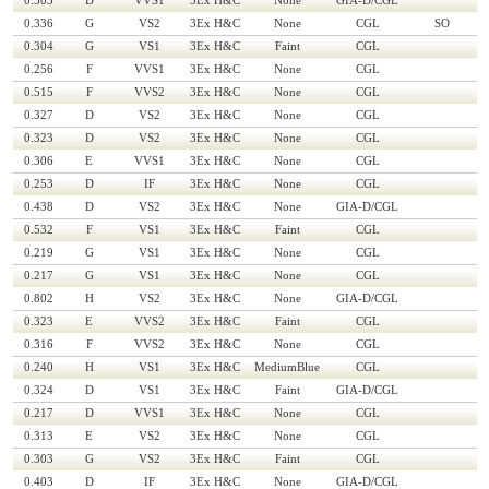
0.303
D
VVS1
3Ex H&C
None
GIA-D/CGL
0.336
G
VS2
3Ex H&C
None
CGL
SO
0.304
G
VS1
3Ex H&C
Faint
CGL
0.256
F
VVS1
3Ex H&C
None
CGL
0.515
F
VVS2
3Ex H&C
None
CGL
0.327
D
VS2
3Ex H&C
None
CGL
0.323
D
VS2
3Ex H&C
None
CGL
0.306
E
VVS1
3Ex H&C
None
CGL
0.253
D
IF
3Ex H&C
None
CGL
0.438
D
VS2
3Ex H&C
None
GIA-D/CGL
0.532
F
VS1
3Ex H&C
Faint
CGL
0.219
G
VS1
3Ex H&C
None
CGL
0.217
G
VS1
3Ex H&C
None
CGL
0.802
H
VS2
3Ex H&C
None
GIA-D/CGL
0.323
E
VVS2
3Ex H&C
Faint
CGL
0.316
F
VVS2
3Ex H&C
None
CGL
0.240
H
VS1
3Ex H&C
MediumBlue
CGL
0.324
D
VS1
3Ex H&C
Faint
GIA-D/CGL
0.217
D
VVS1
3Ex H&C
None
CGL
0.313
E
VS2
3Ex H&C
None
CGL
0.303
G
VS2
3Ex H&C
Faint
CGL
0.403
D
IF
3Ex H&C
None
GIA-D/CGL