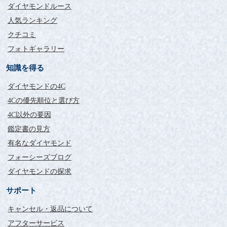
ダイヤモンドルース
人気ランキング
クチコミ
フォトギャラリー
知識を得る
ダイヤモンドの4C
4Cの優先順位と選び方
4C以外の要因
鑑定書の見方
有名なダイヤモンド
フォーシーズブログ
ダイヤモンドの探求
サポート
キャンセル・返品について
アフターサービス